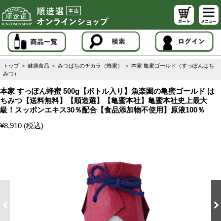
トップ
＞
健康食品
＞
みつばちのチカラ（蜂蜜）
＞
本家 亀蜜ゴールド（すっぽんはち
みつ）
本家 すっぽん蜂蜜 500g【ボトル入り】魚楽園の亀蜜ゴールド は
ちみつ【送料無料】【順造選】【亀蜜本社】亀蜜本社史上最大
級！スッポンエキス30％配合【食品添加物不使用】原液100％
¥8,910 (税込)