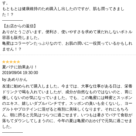
す。
もともとは健康維持のため購入し出したのですが、肌も潤ってきまし
た！？
-----------------
【お店からの返信】
ありがとうございます。便利さ、使いやすさを求めて液だれしないボトル
容器も販売しました。
亀蜜はコラーゲンたっぷりなので、お肌の潤いに一役買っているかもしれ
ません！？
夏バテに効果あり！
2019/09/04 19:30:00
by:あめりかん
友達に勧められて購入しました。今までは、大事な仕事がある日は、栄養
ドリンクで喝を入れていましたが、成分が自然なものではないのと、胃に
優しくないのが気になっていました。でも、この亀蜜には蜂蜜とスッポン
のエキス、嬉しいダブルパンチです。スッポンの臭いも全くないし、ヨー
グルトやプロテインに混ぜると格別に美味しくなります。それにもちろ
ん、朝に摂ると元気はつらつに過ごせます。いつもは暑さでバテて食欲が
落ちてダウンしてしまうのに、今年の夏は亀蜜のおかげで元気に過ごせま
した。
-----------------