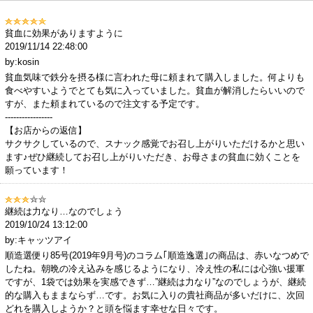
貧血に効果がありますように
2019/11/14 22:48:00
by:kosin
貧血気味で鉄分を摂る様に言われた母に頼まれて購入しました。何よりも
食べやすいようでとても気に入っていました。貧血が解消したらいいので
すが、また頼まれているので注文する予定です。
-----------------
【お店からの返信】
サクサクしているので、スナック感覚でお召し上がりいただけるかと思い
ます♪ぜひ継続してお召し上がりいただき、お母さまの貧血に効くことを
願っています！
継続は力なり…なのでしょう
2019/10/24 13:12:00
by:キャッツアイ
順造選便り85号(2019年9月号)のコラム｢順造逸選｣の商品は、赤いなつめで
したね。朝晩の冷え込みを感じるようになり、冷え性の私には心強い援軍
ですが、1袋では効果を実感できず…”継続は力なり”なのでしょうが、継続
的な購入もままならず…です。お気に入りの貴社商品が多いだけに、次回
どれを購入しようか？と頭を悩ます幸せな日々です。