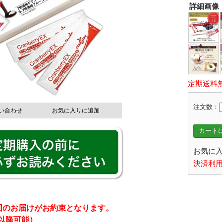
詳細画像
定期送料
注文数：
い合わせ
お気に入りに追加
カートに
お気に入
決済利用
回のお届けがお約束となります。
以降可能）