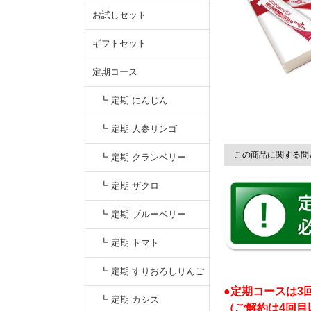
お試しセット
ギフトセット
定期コース
┗ 定期 にんじん
┗ 定期 人参リンゴ
この商品に関する問
┗ 定期 クランベリー
┗ 定期 ザクロ
┗ 定期 ブルーベリー
┗ 定期 トマト
┗ 定期 すりおろしりんご
●定期コースは3
汁
┗ 定期 カシス
（ご解約は4回目