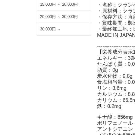
・名称：クラン
15,000円 ～ 20,000円
・原材料：クラ
・保存方法：直
20,000円 ～ 30,000円
・賞味期間：製
・最終加工地：
30,000円 ～
MADE IN JA
---------------------
【栄養成分表示1
エネルギー：39kc
たんぱく質：0.0
脂質：0g
炭水化物：9.8g
食塩相当量：0.0
リン：3.6mg
カルシウム：8.8
カリウム：66.5
鉄：0.2mg
キナ酸：856mg
ポリフェノール：
アントシアニン：