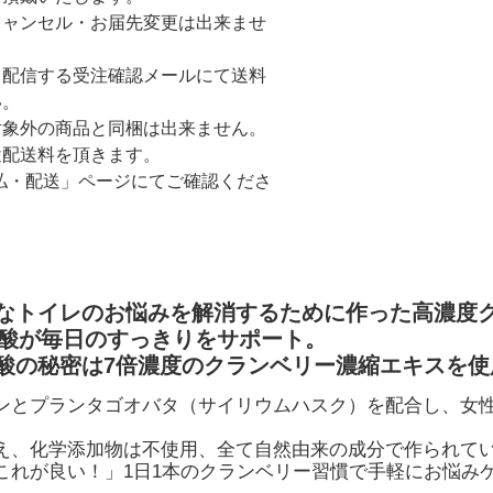
キャンセル・お届先変更は出来ませ
て配信する受注確認メールにて送料
い。
対象外の商品と同梱は出来ません。
途配送料を頂きます。
払・配送」ページにてご確認くださ
なトイレのお悩みを解消するために作った高濃度
キナ酸が毎日のすっきりをサポート。
酸の秘密は7倍濃度のクランベリー濃縮エキスを使
ンとプランタゴオバタ（サイリウムハスク）を配合し、女
。
え、化学添加物は不使用、全て自然由来の成分で作られて
これが良い！」1日1本のクランベリー習慣で手軽にお悩み