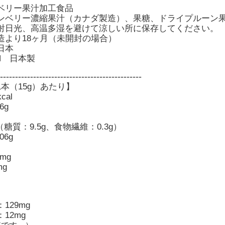
ベリー果汁加工食品
ンベリー濃縮果汁（カナダ製造）、果糖、ドライプルーン
射日光、高温多湿を避けて涼しい所に保存してください。
造より18ヶ月
（未開封の場合）
日本
PAN 日本製
-----------------------------------------------
本（15g）あたり】
al
6g
（糖質：9.5g、食物繊維：0.3g）
06g
mg
mg
129mg
12mg