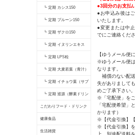
●3回分のお支払い
┗ 定期 カシス150
●お申込み後は
┗ 定期 プルーン150
いたします。
●変更または中止
┗ 定期 ザクロ150
でにご連絡くだ
┗ 定期 イヌリンエキス
【ゆうメール便
┗ 定期 LPS粒
※ゆうメール便
なります。
┗ 定期 大麦若葉（青汁）
補償のない配送
┗ 定期 イチョウ葉（サプ
失がありまして
めご了承下さい
リ）
┗ 定期 巡源（酵素ドリン
※「宅配便」を
「宅配便希望」
ク）
こだわりフード・ドリンク
かります）
健康食品
※【代金引換】
※【代金引換】
生活雑貨
上、別途配送料