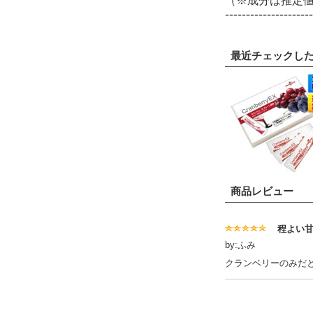
（※成分は推定
---------------------
最近チェックし
商品レビュー
程よい
by:ふみ
クランベリーのみだ