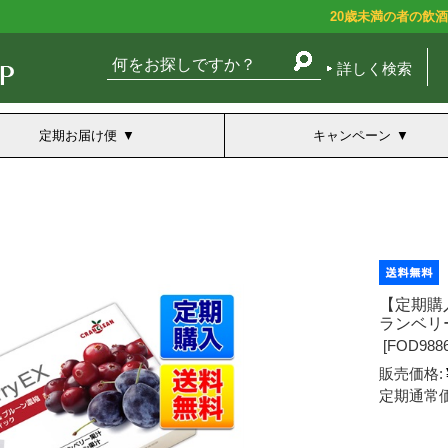
20歳未満の者の飲
詳しく検索
定期お届け便
キャンペーン
【定期購
ランベリー
[
FOD9886
販売価格:
定期通常価