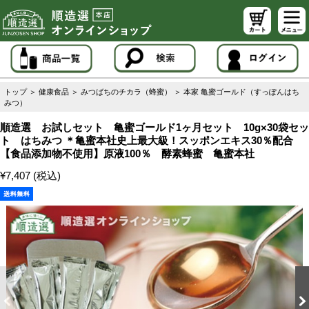
トップ
＞
健康食品
＞
みつばちのチカラ（蜂蜜）
＞
本家 亀蜜ゴールド（すっぽんはち
みつ）
順造選 お試しセット 亀蜜ゴールド1ヶ月セット 10g×30袋セッ
ト はちみつ ＊亀蜜本社史上最大級！スッポンエキス30％配合
【食品添加物不使用】原液100％ 酵素蜂蜜 亀蜜本社
¥7,407 (税込)