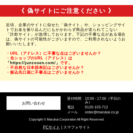
《 偽サイトにご注意ください 》
近頃、企業のサイトに似せた「偽サイト」や、ショッピングサイ
トでお金を振り込んだにもかかわらず商品が送られてこない
「詐欺サイト」が急増しております。下記の不審な点がある場合
は、偽サイトの可能性がございますので、ご利用されないようお
願いいたします。
・URL（アドレス）に不審な点はございませんか？
・当ショップのURL（アドレス）は
「https://junzosen.com/」
です。
・不自然な日本語表記はございませんか？
・振込先口座に不審点はございませんか？
受付時間
10:00 - 17:00（平日の
み）
お問い合わせ
電話
0120-103-712
メール
order@marukai.co.jp
Copyright © Marukai Corporation All Right Reserved.
PCサイト
| スマフォサイト