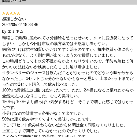
商品レビュー
感謝しかない
2024/05/22 18:33:46
by:エミネム
転職して業務に追われて水分補給を怠ったせいか、久々に膀胱炎になって
しまい、しかも今回は市販の漢方薬では全然落ち着かない。
病院に行けば抗生物質いただけてすぐ治るのですが、抗生物質が体に合う
ものが少なく、よく副作用が出てしまうので躊躇していました。
この時期どうしても水分不足からかよくなりやすいので、予防も兼ねて何
かいい方法はないか検索したらここに辿り着きました。
クランベリーのジュースは飲んだことがなかったのでどういう味か分から
なかったし、1セットじゃ分からないかもなーと思い、上限2セットまでだ
ったので2セット購入して飲み比べました。
100%は想像以上に酸っぱかったです。ただ、2本目になると慣れたからか
全然大丈夫になりました。むしろ美味しい。
150%は100%より酸っぱい気がするけど、そこまで増した感じではなかっ
たです。
小分けなので計量する必要がなくて楽でした。
50%は凄く飲みやすくて甘くて美味しかったです。
そして1セット飲み終わらない位から体調は全く問題なくなりました。
正直ここまで期待していなかったのでびっくりでした。
これから定期的に飲んで予防していきたいです。