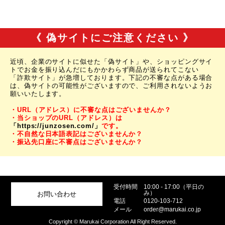
《 偽サイトにご注意ください 》
近頃、企業のサイトに似せた「偽サイト」や、ショッピングサイ
トでお金を振り込んだにもかかわらず商品が送られてこない
「詐欺サイト」が急増しております。下記の不審な点がある場合
は、偽サイトの可能性がございますので、ご利用されないようお
願いいたします。
・URL（アドレス）に不審な点はございませんか？
・当ショップのURL（アドレス）は
「https://junzosen.com/」
です。
・不自然な日本語表記はございませんか？
・振込先口座に不審点はございませんか？
受付時間
10:00 - 17:00（平日の
み）
お問い合わせ
電話
0120-103-712
メール
order@marukai.co.jp
Copyright © Marukai Corporation All Right Reserved.