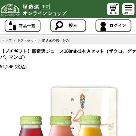
トップ
＞
ギフトセット
＞
順造選の贈りもの
【プチギフト】順造選ジュース180ml×3本 Aセット（ザクロ、グァ
バ、マンゴ）
¥1,296 (税込)