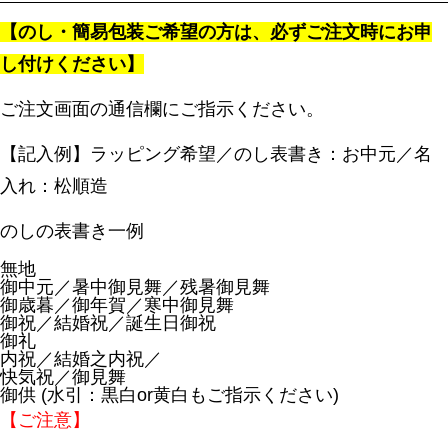
【のし・簡易包装ご希望の方は、必ずご注文時にお申
し付けください】
ご注文画面の通信欄にご指示ください。
【記入例】ラッピング希望／のし表書き：お中元／名
入れ：松順造
のしの表書き一例
無地
御中元／暑中御見舞／残暑御見舞
御歳暮／御年賀／寒中御見舞
御祝／結婚祝／誕生日御祝
御礼
内祝／結婚之内祝／
快気祝／御見舞
御供 (水引：黒白or黄白もご指示ください)
【ご注意】