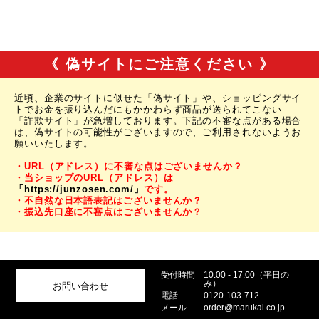
《 偽サイトにご注意ください 》
近頃、企業のサイトに似せた「偽サイト」や、ショッピングサイ
トでお金を振り込んだにもかかわらず商品が送られてこない
「詐欺サイト」が急増しております。下記の不審な点がある場合
は、偽サイトの可能性がございますので、ご利用されないようお
願いいたします。
・URL（アドレス）に不審な点はございませんか？
・当ショップのURL（アドレス）は
「https://junzosen.com/」
です。
・不自然な日本語表記はございませんか？
・振込先口座に不審点はございませんか？
受付時間
10:00 - 17:00（平日の
み）
お問い合わせ
電話
0120-103-712
メール
order@marukai.co.jp