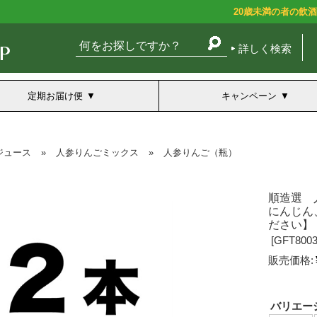
20歳未満の者の飲
詳しく検索
定期お届け便
キャンペーン
ジュース
»
人参りんごミックス
»
人参りんご（瓶）
順造選 
にんじん
ださい】
[
GFT8003
販売価格:
バリエー