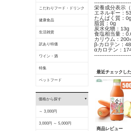
---------------------
栄養成分表示（1
こだわりフード・ドリンク
エネルギー：53k
たんぱく質：0
健康食品
脂質：0g
炭水化物：13g（
生活雑貨
食塩相当量：0.
カリウム：200
β-カロテン：48
訳あり特価
αカロテン：174
---------------------
ワイン・酒
特集
最近チェックし
ペットフード
価格から探す
～ 3,000円
3,000円 ～ 5,000円
商品レビュー