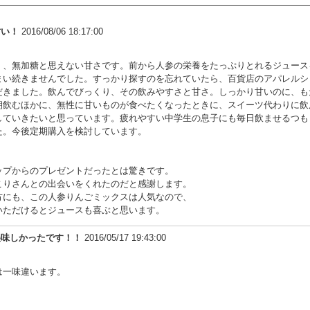
甘い！
2016/08/06 18:17:00
く、無加糖と思えない甘さです。前から人参の栄養をたっぷりとれるジュース
まい続きませんでした。すっかり探すのを忘れていたら、百貨店のアパレルショ
だきました。飲んでびっくり、その飲みやすさと甘さ。しっかり甘いのに、も
朝飲むほかに、無性に甘いものが食べたくなったときに、スイーツ代わりに飲
していきたいと思っています。疲れやすい中学生の息子にも毎日飲ませるつも
た。今後定期購入を検討しています。
ップからのプレゼントだったとは驚きです。
こりさんとの出会いをくれたのだと感謝します。
方にも、この人参りんごミックスは人気なので、
いただけるとジュースも喜ぶと思います。
美味しかったです！！
2016/05/17 19:43:00
は一味違います。
。