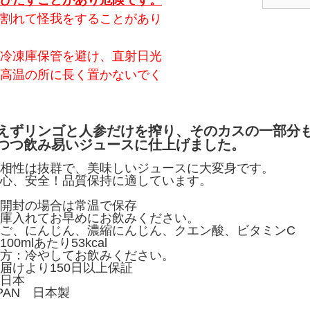
びだすことがあり危険です。
割れて怪我をすることがあり
冷凍庫保管を避け、直射日光
高温の所に長く置かないでく
えずリンゴと人参だけを搾り、そのカスの一部分
つつ飲み易いジュースに仕上げました。
相性は抜群で、美味しいジュースに大変身です。
心、安全！品質保持に適しています。
開封の場合は常温で保存
庫入れてお早めにお飲みください。
ご、にんじん、濃縮にんじん、クエン酸、ビタミンC
0mlあたり53kcal
方：冷やしてお飲みください。
届けより150日以上保証
日本
APAN 日本製