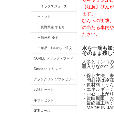
りキャップがと
┗ ミックスジュース
【注意】びんが
ます。
┗ トマト
びんへの衝撃、
の当たる車内や
┗ 長野県産 すもも
ださい。
┗ 信州産 ゆず
水を一滴も加
┗ 単品！1本からご注文
そのまま残し
COREBIドリンク・フード
人参とリンゴの
瓶入りなので安
Dean&co.ドリンク
・保存方法：未
クランクリン ソフトゼリー
開封後は冷蔵
・原材料：りん
・エネルギー：10
お試しセット
・お召し上がり
・賞味期限：お
ギフトセット
・最終加工地：
MADE IN J
定期コース