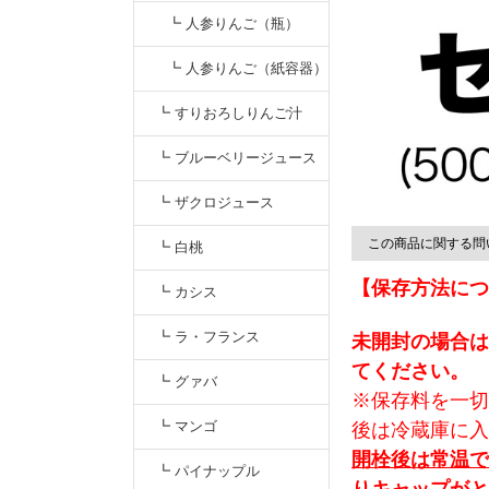
┗ 人参りんご（瓶）
┗ 人参りんご（紙容器）
にんじんりんごジュー
┗ すりおろしりんご汁
ス
┗ ブルーベリージュース
┗ ザクロジュース
この商品に関する問
┗ 白桃
【保存方法につ
┗ カシス
┗ ラ・フランス
未開封の場合は
てください。
┗ グァバ
※保存料を一切
┗ マンゴ
後は冷蔵庫に入
開栓後は常温で
┗ パイナップル