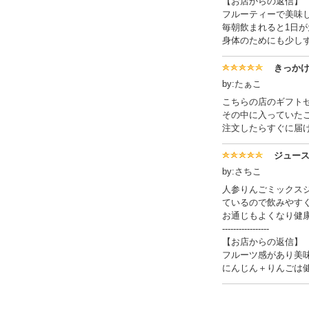
【お店からの返信】
フルーティーで美味
毎朝飲まれると1日
身体のためにも少しず
きっか
by:たぁこ
こちらの店のギフト
その中に入っていた
注文したらすぐに届
ジュー
by:さちこ
人参りんごミックス
ているので飲みやす
お通じもよくなり健
-----------------
【お店からの返信】
フルーツ感があり美
にんじん＋りんごは