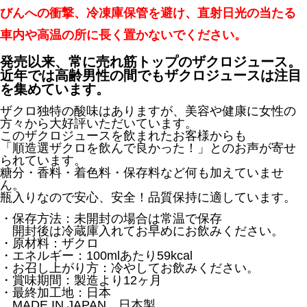
びんへの衝撃、冷凍庫保管を避け、直射日光の当たる
車内や高温の所に長く置かないでください。
発売以来、常に売れ筋トップのザクロジュース。
近年では高齢男性の間でもザクロジュースは注目
を集めています。
ザクロ独特の酸味はありますが、美容や健康に女性の
方々から大好評いただいています。
このザクロジュースを飲まれたお客様からも
「順造選ザクロを飲んで良かった！」とのお声が寄せ
られています。
糖分・香料・着色料・保存料など何も加えていませ
ん。
瓶入りなので安心、安全！品質保持に適しています。
・保存方法：未開封の場合は常温で保存
開封後は冷蔵庫入れてお早めにお飲みください。
・原材料：ザクロ
・エネルギー：100mlあたり59kcal
・お召し上がり方：冷やしてお飲みください。
・賞味期間：製造より12ヶ月
・最終加工地：日本
MADE IN JAPAN 日本製