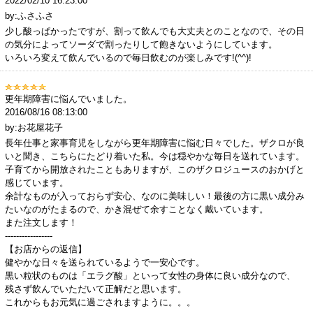
2022/02/10 16:23:00
by:ふさふさ
少し酸っぱかったですが、割って飲んでも大丈夫とのことなので、その日
の気分によってソーダで割ったりして飽きないようにしています。
いろいろ変えて飲んでいるので毎日飲むのが楽しみです!(^^)!
更年期障害に悩んでいました。
2016/08/16 08:13:00
by:お花屋花子
長年仕事と家事育児をしながら更年期障害に悩む日々でした。ザクロが良
いと聞き、こちらにたどり着いた私。今は穏やかな毎日を送れています。
子育てから開放されたこともありますが、このザクロジュースのおかげと
感じています。
余計なものが入っておらず安心、なのに美味しい！最後の方に黒い成分み
たいなのがたまるので、かき混ぜて余すことなく戴いています。
また注文します！
-----------------
【お店からの返信】
健やかな日々を送られているようで一安心です。
黒い粒状のものは「エラグ酸」といって女性の身体に良い成分なので、
残さず飲んでいただいて正解だと思います。
これからもお元気に過ごされますように。。。