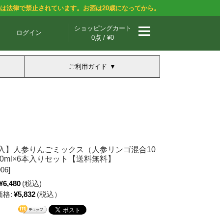
酒は法律で禁止されています。お酒は20歳になってから。
ショッピングカート
ログイン
0点 / ¥0
ご利用ガイド
入】人参りんごミックス（人参リンゴ混合10
00ml×6本入りセット【送料無料】
06]
¥6,480
(税込)
格:
¥5,832
(税込）