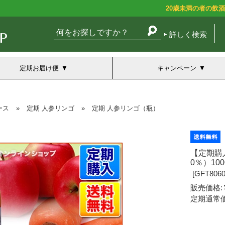
20歳未満の者の飲
詳しく検索
定期お届け便
キャンペーン
ース
»
定期 人参リンゴ
»
定期 人参リンゴ（瓶）
【定期購
0％）10
[
GFT8060
販売価格:
定期通常価