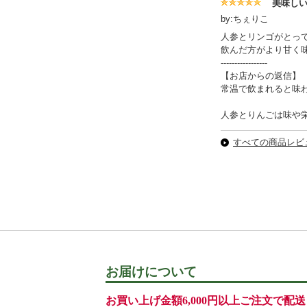
美味し
by:ちぇりこ
人参とリンゴがとっ
飲んだ方がより甘く
-----------------
【お店からの返信】
常温で飲まれると味
人参とりんごは味や
すべての商品レビュ