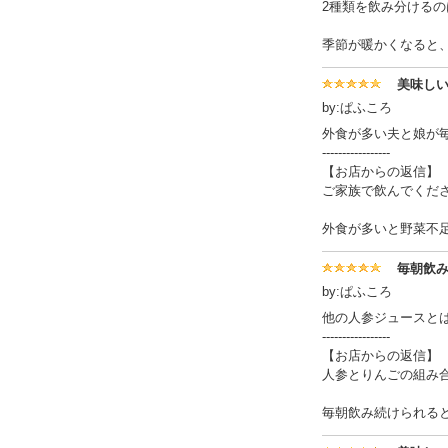
2種類を飲み分ける
季節が暖かくなると
美味し
by:ぱふころ
外食が多い夫と娘が
-----------------
【お店からの返信】
ご家族で飲んでくだ
外食が多いと野菜不
毎朝飲
by:ぱふころ
他の人参ジュースと
-----------------
【お店からの返信】
人参とりんごの組み
毎朝飲み続けられる