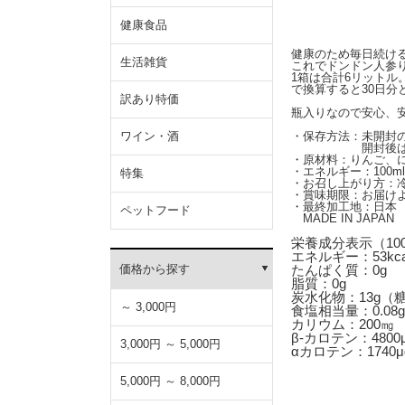
健康食品
健康のため毎日続け
生活雑貨
これでドンドン人参
1箱は合計6リットル。
で換算すると30日分
訳あり特価
瓶入りなので安心、
・保存方法：未開封
ワイン・酒
開封後は冷蔵庫
・原材料：りんご、
・エネルギー：100mlあ
特集
・お召し上がり方：
・賞味期限：お届けよ
・最終加工地：日本
ペットフード
MADE IN JAPA
栄養成分表示（10
エネルギー：53kca
たんぱく質：0g
価格から探す
脂質：0g
炭水化物：13g（糖
～ 3,000円
食塩相当量：0.08g
カリウム：200㎎
β-カロテン：4800
3,000円 ～ 5,000円
αカロテン：1740μ
5,000円 ～ 8,000円