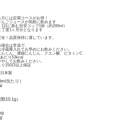
る方には定期コースがお得！
りんごジュースが気軽に飲めます
1日に飲む目安コップ1杯（約200ml）
と丁度1ヶ月分となります
安全！品質保持に適しています。
の場合は常温で、
入れてお早めにお飲みください。
にんじん、濃縮にんじん、クエン酸、ビタミンC
たり53kcal
冷やしてお飲みください。
り150日以上保証
N 日本製
0ml当たり）
l
類10.1g）
μg
g