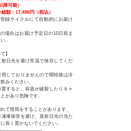
以降可能）
総額：17,496円（税込）
ご登録サイクルにて自動的にお届け
の場合はお届け予定日の10日前ま
さい。
いて】
直射日光を避け常温で保存してくだ
使用しておりませんので開栓後は冷
お飲みください。
放置すると、容器が破裂したりキャ
ことがあり危険です。
割れて怪我をすることがあります。
冷凍庫保管を避け、直射日光の当た
所に長く置かないでください。
-----------------------------