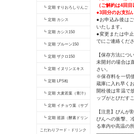
（ご解約は4回目
┗ 定期 すりおろしりんご
●3回分のお支払い
●お申込み後は
汁
┗ 定期 カシス
いたします。
┗ 定期 カシス150
●変更または中止
でにご連絡くだ
┗ 定期 プルーン150
【保存方法につ
┗ 定期 ザクロ150
未開封の場合は
┗ 定期 イヌリンエキス
さい。
※保存料を一切
┗ 定期 LPS粒
蔵庫に入れ早く
開栓後は常温で
┗ 定期 大麦若葉（青汁）
ップがとびだす
┗ 定期 イチョウ葉（サプ
【注意】びんが
リ）
┗ 定期 巡源（酵素ドリン
びんへの衝撃、
る車内や高温の
ク）
こだわりフード・ドリンク
-------------------------