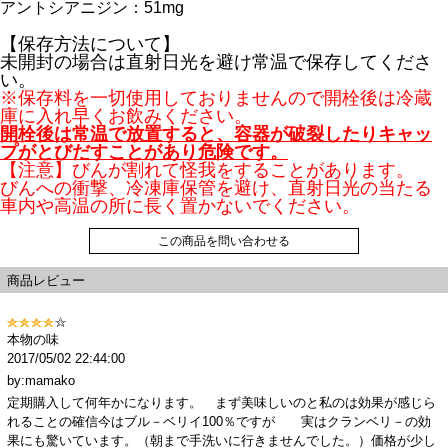
アントシアニジン：51mg
【保存方法について】
未開封の場合は直射日光を避け常温で保存してくださ
い。
※保存料を一切使用しておりませんので開栓後は冷蔵
庫に入れ早くお飲みください。
開栓後は常温で放置すると、容器が破裂したりキャッ
プがとびだすことがあり危険です。
【注意】びんが割れて怪我をすることがあります。
びんへの衝撃、冷凍庫保管を避け、直射日光の当たる
車内や高温の所に長く置かないでください。
この商品を問い合わせる
商品レビュー
本物の味
2017/05/02 22:44:00
by:mamako
定期購入して何年かになります。 まず美味しいのと私のは効果が感じら
れることの確信今はブル－ベリイ100％ですが 実はクランベリ－の効
果にも驚いています。（朝まで手洗いに行きませんでした。）価格が少し