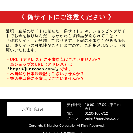
《 偽サイトにご注意ください 》
近頃、企業のサイトに似せた「偽サイト」や、ショッピングサイ
トでお金を振り込んだにもかかわらず商品が送られてこない
「詐欺サイト」が急増しております。下記の不審な点がある場合
は、偽サイトの可能性がございますので、ご利用されないようお
願いいたします。
・URL（アドレス）に不審な点はございませんか？
・当ショップのURL（アドレス）は
「https://junzosen.com/」
です。
・不自然な日本語表記はございませんか？
・振込先口座に不審点はございませんか？
受付時間
10:00 - 17:00（平日の
み）
お問い合わせ
電話
0120-103-712
メール
order@marukai.co.jp
Copyright © Marukai Corporation All Right Reserved.