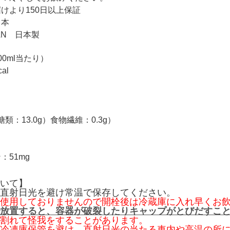
けより150日以上保証
日本
PAN 日本製
0ml当たり）
al
糖類：13.0g）食物繊維：0.3g）
g
：51mg
いて】
直射日光を避け常温で保存してください。
使用しておりませんので開栓後は冷蔵庫に入れ早くお
放置すると、容器が破裂したりキャップがとびだすこ
割れて怪我をすることがあります。
冷凍庫保管を避け、直射日光の当たる車内や高温の所