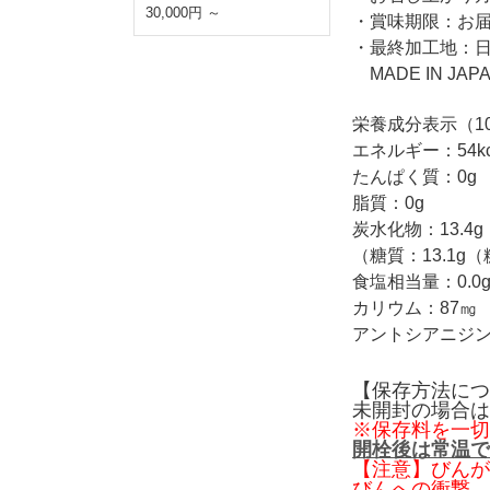
30,000円 ～
・賞味期限：お届
・最終加工地：
MADE IN JA
栄養成分表示（10
エネルギー：54kc
たんぱく質：0g
脂質：0g
炭水化物：13.4g
（糖質：13.1g（
食塩相当量：0.0
カリウム：87㎎
アントシアニジン
【保存方法につ
未開封の場合は
※保存料を一切
開栓後は常温で
【注意】びんが
びんへの衝撃、