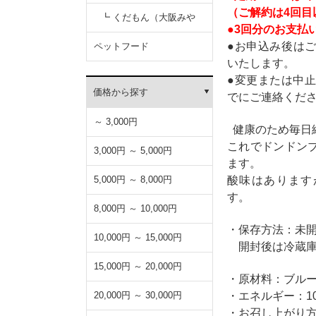
（ご解約は4回目
┗ くだもん（大阪みや
●3回分のお支払い
●お申込み後は
げ）
ペットフード
いたします。
●変更または中止
価格から探す
でにご連絡くだ
～ 3,000円
健康のため毎日
これでドンドン
3,000円 ～ 5,000円
ます。
酸味はあります
5,000円 ～ 8,000円
す。
8,000円 ～ 10,000円
・保存方法：未
10,000円 ～ 15,000円
開封後は冷蔵庫
15,000円 ～ 20,000円
・原材料：ブル
・エネルギー：100
20,000円 ～ 30,000円
・お召し上がり