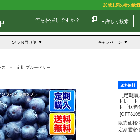
20歳未満の者の飲
詳しく検索
定期お届け便
キャンペーン
ース
»
定期 ブルーベリー
【定期購
トレート
ト【送料
[
GFT8108
販売価格:
定期通常価