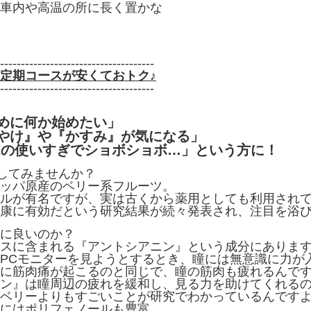
車内や高温の所に長く置かな
-------------------------------------
定期コースが安くておトク♪
-------------------------------------
めに何か始めたい」
やけ』や『かすみ』が気になる」
ホの使いすぎでショボショボ…」という方に！
試してみませんか？
ッパ原産のベリー系フルーツ。
ルが有名ですが、実は古くから薬用としても利用され
康に有効だという研究結果が続々発表され、注目を浴
に良いのか？
スに含まれる『アントシアニン』という成分にありま
PCモニターを見ようとするとき、瞳には無意識に力が
に筋肉痛が起こるのと同じで、瞳の筋肉も疲れるんで
ン』は瞳周辺の疲れを緩和し、見る力を助けてくれる
ベリーよりもすごいことが研究でわかっているんです
にはポリフェノールも豊富。