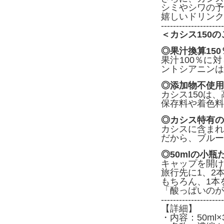
シミやシワの予
嬉しいドリンク
---------------------
＜カシス150
◎果汁換算15
果汁100％に
ントシアニンは
◎添加物不使用
カシス150は
保存料や着色料
◎カシス特有の
カシスに含まれ
だから、ブルー
◎50mlの小
キャップを開け
旅行先に1、2
もちろん、1本
「酸っぱいのが
---------------------
【詳細】
・内容：50ml×