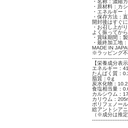
・名称：濃縮カ
・原材料：カシ
・エネルギー：50
・保存方法：直
開封後はすぐに
・お召し上がり
よく振ってから
・賞味期間：製
・最終加工地：
MADE IN JA
※ラッピング不
---------------------
【栄養成分表示
エネルギー：41.5
たんぱく質：0.
脂質：0ｇ
炭水化物：10.
食塩相当量：0.
カルシウム：17.
カリウム：205
ポリフェノール 
総アントシアニン
（※成分は推定
---------------------