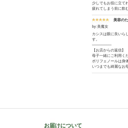
少しでもお役に立て
疲れてしまう前に飲
美容の
by:美魔女
カシスは眼に良いら
す。
-----------------
【お店からの返信】
母子一緒にご利用く
ポリフェノールは身
いつまでも綺麗なお