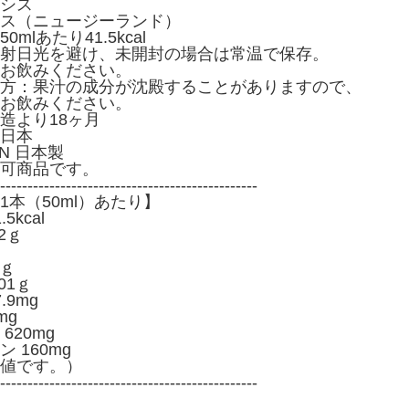
シス
ス（ニュージーランド）
mlあたり41.5kcal
射日光を避け、未開封の場合は常温で保存。
お飲みください。
方：果汁の成分が沈殿することがありますので、
お飲みください。
造より18ヶ月
日本
PAN 日本製
可商品です。
-----------------------------------------------
1本（50ml）あたり】
kcal
2ｇ
2ｇ
01ｇ
9mg
mg
620mg
 160mg
値です。）
-----------------------------------------------