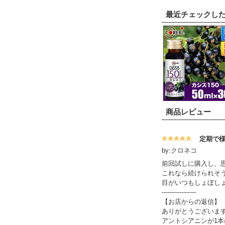
最近チェックし
商品レビュー
定期で
by:クロネコ
前回試しに購入し、
これなら続けられそ
目がいつもしょぼし
-----------------
【お店からの返信】
ありがとうございま
アントシアニンが1