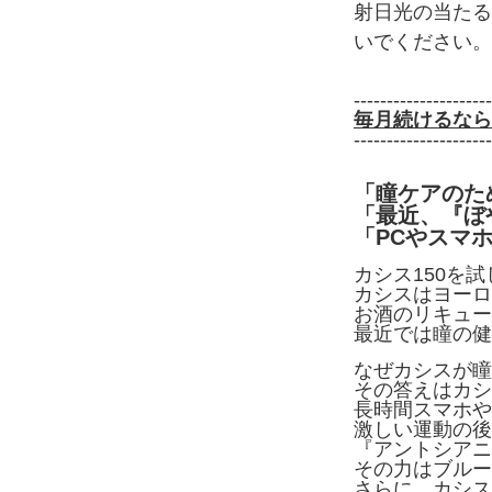
射日光の当たる
いでください。
---------------------
毎月続けるなら
---------------------
「瞳ケアのた
「最近、『ぼ
「PCやスマ
カシス150を
カシスはヨーロ
お酒のリキュー
最近では瞳の健
なぜカシスが瞳
その答えはカシ
長時間スマホや
激しい運動の後
『アントシアニ
その力はブルー
さらに、カシス