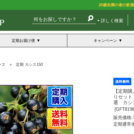
20歳未満の者の飲
詳しく検索
定期お届け便
キャンペーン
ース
»
定期 カシス150
【定期購入
りセット
選 カシ
[
GFT8198
販売価格:
定期通常価