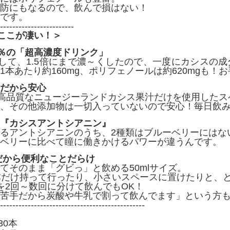
防にもなるので、飲んで損はない！
です。
------------------------
のここが凄い！＞
0％の「超高濃度ドリンク」
対して、1.5倍にまで濃～くしたので、一度にカシスの
1本あたり約160mg、ポリフェノールは約620mgも！
だから安心
、高品質なニュージーランドカシス果汁だけを使用した
、その他添加物は一切入っていないので安心！毎日飲
『カシスアントシアニン』
るアントシアニンのうち、2種類はブルーベリーにはな
ベリーに比べて瞳に働きかけるパワーが違うんです。
瓶だから便利なことだらけ
てそのまま「グビっ」と飲める50mlサイズ。
本だけ持って行ったり、小さいスペースに置けたりと、
を2回～数回に分けて飲んでもOK！
苦手だから炭酸や牛乳で割って飲んでます」という方
-----------------------------------------------
30本