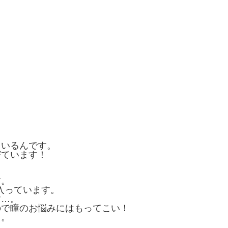
ているんです。
びています！
す。
入っています。
す…。
ので瞳のお悩みにはもってこい！
よ。