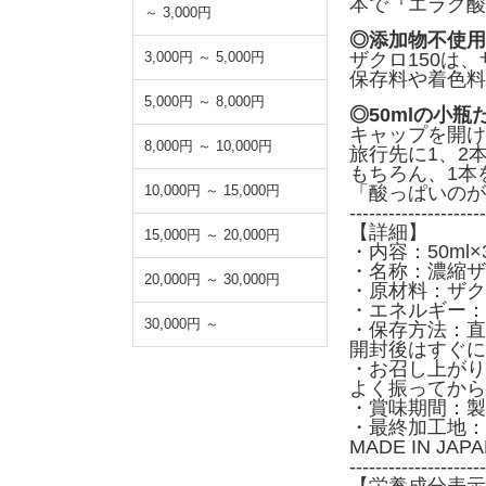
本で『エラグ酸』
～ 3,000円
◎添加物不使用
3,000円 ～ 5,000円
ザクロ150は
保存料や着色料
5,000円 ～ 8,000円
◎50mlの小
キャップを開け
8,000円 ～ 10,000円
旅行先に1、2
もちろん、1本
10,000円 ～ 15,000円
「酸っぱいのが
---------------------
【詳細】
15,000円 ～ 20,000円
・内容：50ml×
・名称：濃縮ザ
20,000円 ～ 30,000円
・原材料：ザク
・エネルギー：50
30,000円 ～
・保存方法：直
開封後はすぐに
・お召し上がり
よく振ってから
・賞味期間：製
・最終加工地：
MADE IN JA
---------------------