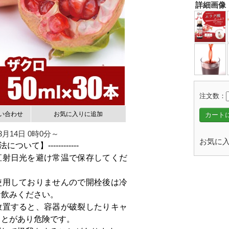
詳細画像
注文数：
い合わせ
お気に入りに追加
カート
3月14日 0時0分～
お気に入
方法について】------------
直射日光を避け常温で保存してくだ
使用しておりませんので開栓後は冷
お飲みください。
放置すると、容器が破裂したりキャ
ことがあり危険です。