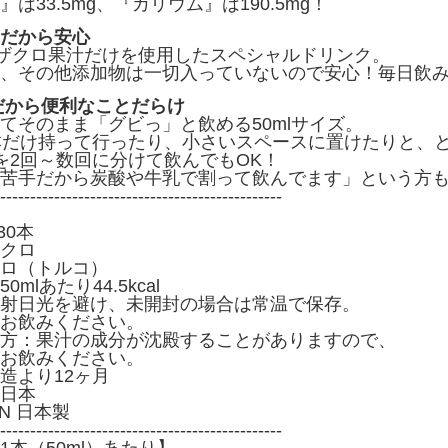
は33.5mg、『カリウム』は190.5mg！
だから安心
、ザクロ果汁だけを使用したスペシャルドリンク。
、その他添加物は一切入っていないので安心！毎日飲
瓶だから便利なことだらけ
てそのまま「グビっ」と飲める50mlサイズ。
本だけ持って行ったり、小さいスペースに置けたりと、
を2回～数回に分けて飲んでもOK！
苦手だから炭酸や牛乳で割って飲んでます」という方
-----------------------------------------------
30本
クロ
ロ（トルコ）
mlあたり44.5kcal
射日光を避け、未開封の場合は常温で保存。
お飲みください。
方：果汁の成分が沈殿することがありますので、
お飲みください。
造より12ヶ月
日本
PAN 日本製
-----------------------------------------------