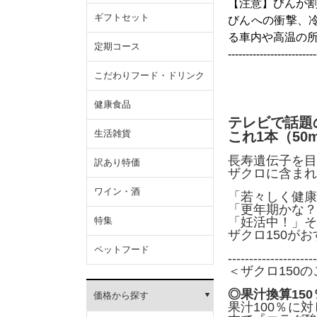
【注意】びんが
ギフトセット
びんへの衝撃、
る車内や高温の
定期コース
-------------------------
こだわりフード・ドリンク
健康食品
テレビで話題
生活雑貨
これ1本（50
長寿遺伝子を目
訳あり特価
ザクロに含まれ
ワイン・酒
「若々しく健康
「更年期かな？
特集
「妊活中！」そ
ザクロ150が
ペットフード
---------------------
＜ザクロ150
◎果汁換算15
価格から探す
果汁100％に