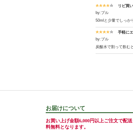
リピ買
by:ブル
50mlと少量でしっ
手軽に
by:ブル
炭酸水で割って飲む