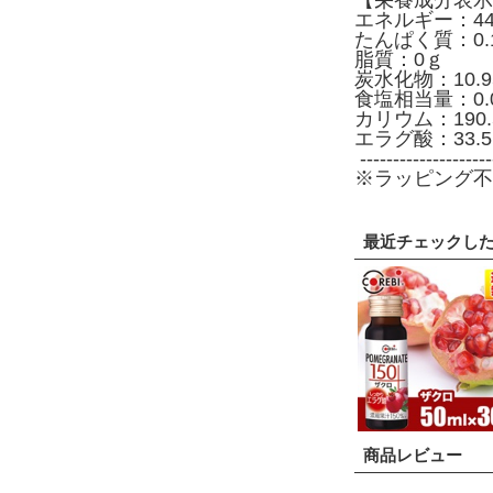
【栄養成分表示
エネルギー：44.5
たんぱく質：0.
脂質：0ｇ
炭水化物：10.9
食塩相当量：0.
カリウム：190.
エラグ酸：33.5
--------------------
※ラッピング不
最近チェックし
商品レビュー