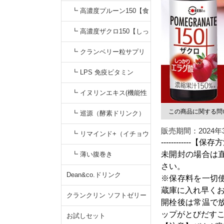
【すっきりキナ酸】
無添加カシスジュース【く
┗ 高濃度プルーン150【食
っきりアントシアニン】
物繊維&鉄分】プルーンジ
┗ 高濃度ザクロ150【しっ
ュース
かりエラグ酸】無添加
┗ クランベリー粒サプリ
┗ LPS 免疫ビタミン
┗ イヌリンエキス(機能性
この商品に関する問
食品)
┗ 巡源（酵素ドリンク）
販売期間：2024年
┗ リマインド+（イチョウ
------------【保存
葉サプリ）
未開封の場合は
┗ 薄い腹巻き
さい。
Dean&co.ドリンク
※保存料を一切
蔵庫に入れ早く
クランクリン ソフトゼリー
開栓後は常温で
ップがとびだす
お試しセット