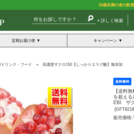
20歳未満の者の飲
詳しく検索
定期お届け便
キャンペーン
BIドリンク・フード
»
高濃度ザクロ150【しっかりエラグ酸】無添加
【送料無
を超える高
EBI 
[
GFT8218
販売価格: