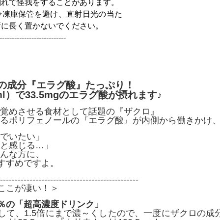
割れて怪我をすることがあります。
冷凍庫保管を避け、直射日光の当た
所に長く置かないでください。
---------------------------
の成分『エラグ酸』たっぷり！
ml）で33.5mgのエラグ酸が摂れます♪
覚めさせる食材として話題の『ザクロ』
るポリフェノールの『エラグ酸』が内側から働きかけ
でいたい」
と感じる…」
んな方に、
おすすめですよ。
-----------------------------------------------
のここが凄い！＞
0％の「超高濃度ドリンク」
対して、1.5倍にまで濃～くしたので、一度にザクロの