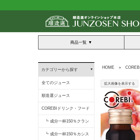
商品一覧
HOME
»
CORE
カテゴリーから探す
全てのジュース
拡大画像を表示する
順造選ジュース
COREBIドリンク・フード
┗ 成分一杯150％クラン
無添加クランベリー150
┗ 成分一杯150％カシス