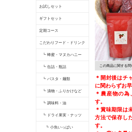
お試しセット
ギフトセット
定期コース
こだわりフード・ドリンク
┗ 蜂蜜・マヌカハニー
この商品に関する問
┗ 缶詰・瓶詰
＊開封後はチ
┗ パスタ・麺類
に関わらずお早
┗ 漬物・ふりかけなど
＊農産物の為
す。
┗ 調味料・油
＊賞味期限は
┗ ドライ果実・ナッツ
方法で保存し
す。
┗ 小魚いっぱい