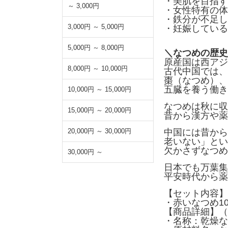
・美肌を目指す
～ 3,000円
・女性特有の体
・鉄分が不足し
3,000円 ～ 5,000円
・妊娠している
5,000円 ～ 8,000円
＼なつめの歴史
原産国は西アジ
8,000円 ～ 10,000円
古代中国では、
棗（なつめ）、
五臓を養う働き
10,000円 ～ 15,000円
なつめは秋に収
15,000円 ～ 20,000円
昔から漢方や薬
20,000円 ～ 30,000円
中国には昔から
老いない」とい
欠かさずなつめ
30,000円 ～
日本でも万葉集
平安時代から薬
【セット内容】
・赤いなつめ10
【商品詳細】（
・名称：乾燥な