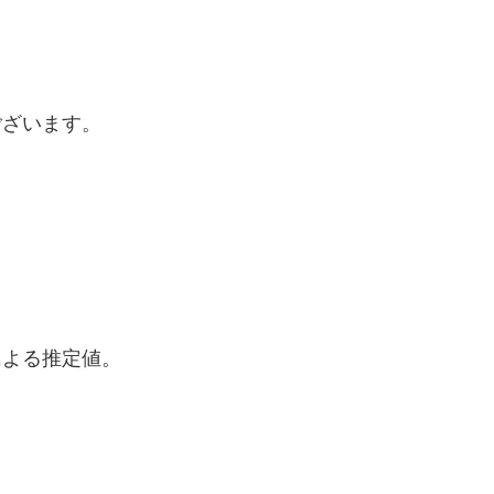
ございます。
による推定値。