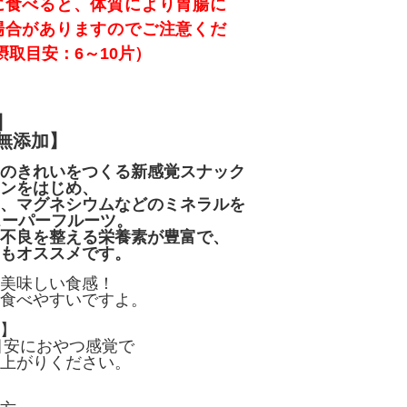
に食べると、体質により胃腸に
場合がありますのでご注意くだ
摂取目安：6～10片）
】
無添加】
のきれいをつくる新感覚スナック
ンをはじめ、
、マグネシウムなどのミネラルを
スーパーフルーツ。
不良を整える栄養素が豊富で、
もオススメです。
美味しい食感！
食べやすいですよ。
】
を目安におやつ感覚で
上がりください。