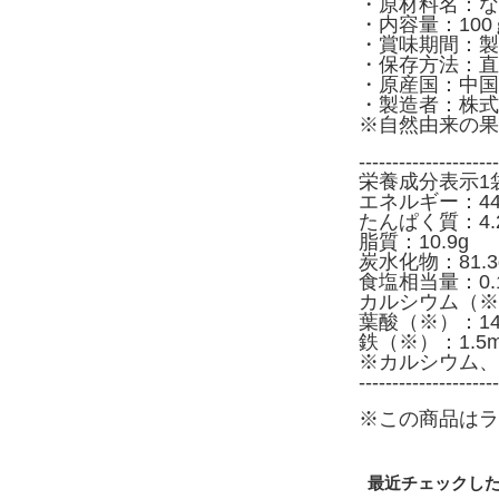
・原材料名：な
・内容量：100
・賞味期間：製
・保存方法：直
・原産国：中国
・製造者：株式
※自然由来の果
---------------------
栄養成分表示1
エネルギー：440
たんぱく質：4.
脂質：10.9g
炭水化物：81.3
食塩相当量：0.
カルシウム（※
葉酸（※）：14
鉄（※）：1.5m
※カルシウム、
---------------------
※この商品はラ
最近チェックし