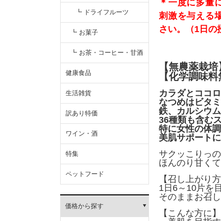
＊一度に多量
┗ ドライフルーツ
刺激を与える
さい。（1日の
┗ お菓子
┗ お茶・コーヒー・甘酒
【無農薬栽培
健康食品
【化学調味料
カラダとココロ
生活雑貨
なつめはビタミ
鉄、カルシウム
訳あり特価
36種類も含む
特に女性の体調
ワイン・酒
美肌サポートに
サクッこりっの
特集
ほんのり甘くて
ペットフード
【召し上がり方
1日6～10片
そのままお召し
価格から探す
【こんな方に】