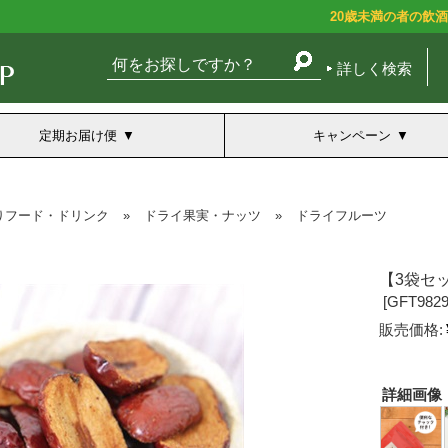
20歳未満の者の飲
詳しく検索
定期お届け便
キャンペーン
りフード・ドリンク
»
ドライ果実・ナッツ
»
ドライフルーツ
【3袋セ
[
GFT9829
販売価格:
詳細画像