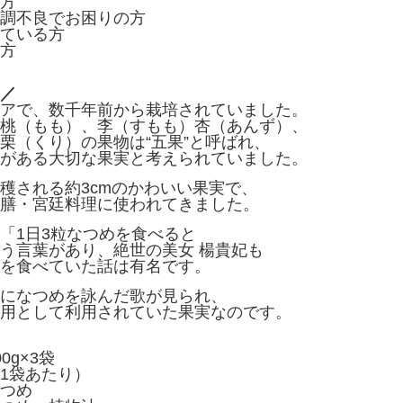
方
調不良でお困りの方
ている方
方
／
アで、数千年前から栽培されていました。
桃（もも）、李（すもも）杏（あんず）、
栗（くり）の果物は“五果”と呼ばれ、
がある大切な果実と考えられていました。
穫される約3cmのかわいい果実で、
膳・宮廷料理に使われてきました。
「1日3粒なつめを食べると
う言葉があり、絶世の美女 楊貴妃も
を食べていた話は有名です。
になつめを詠んだ歌が見られ、
用として利用されていた果実なのです。
0g×3袋
1袋あたり）
つめ