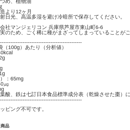
つめ、植物油
ｇ
造より12ヶ月
射日光、高温多湿を避け冷暗所で保存してください。
会社マンジェリコン 兵庫県芦屋市東山町6-6
実のため、ごく稀に種がまざってしまっていることが
-----------------------------------------------
袋（100g）あたり（分析値）
kcal
2g
g
1g
）：65mg
0㎍
g
葉酸、鉄は七訂日本食品標準成分表（乾燥させた棗）
-----------------------------------------------
ッピング不可です。
た商品