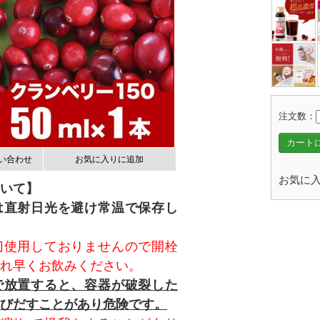
注文数：
カート
い合わせ
お気に入りに追加
お気に入
いて】
は直射日光を避け常温で保存し
切使用しておりませんので開栓
れ早くお飲みください。
で放置すると、容器が破裂した
びだすことがあり危険です。