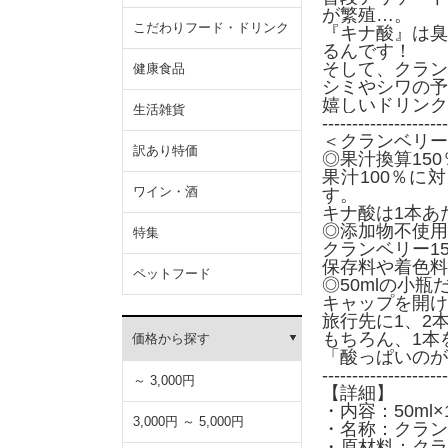
が繁殖…。
こだわりフード・ドリンク
『キナ酸』は臭
るんです！
そして、クラン
健康食品
シミやシワの予
嬉しいドリンク
生活雑貨
---------------------
＜クランベリー
訳あり特価
◎果汁換算15
果汁100％に
ワイン・酒
す。
キナ酸は1本あ
◎添加物不使用
特集
クランベリー1
保存料や着色料
ペットフード
◎50mlの小
キャップを開け
旅行先に1、2
もちろん、1本
価格から探す
「酸っぱいのが
---------------------
～ 3,000円
【詳細】
・内容：50ml×
3,000円 ～ 5,000円
・名称：クラン
・原材料：クラ