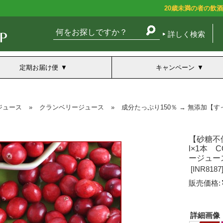
20歳未満の者の飲
詳しく検索
定期お届け便
キャンペーン
ジュース
»
クランベリージュース
»
成分たっぷり150％ → 無添加【
【砂糖不
l×1本 
ージュー
[
INR8187
販売価格:
詳細画像