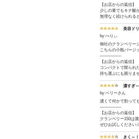
【お店からの返信】
少しの量でもキナ酸
無理なく続けられる
美容ド
by:べりぃ
御社のクランベリー
こちらの小瓶バージ
-----------------
【お店からの返信】
コンパクトで限られ
持ち運ぶにも困りませ
濃すぎ
by:ベリーさん
濃くて何かで割って
-----------------
【お店からの返信】
クランベリー150
ぜひお試しください
きく～