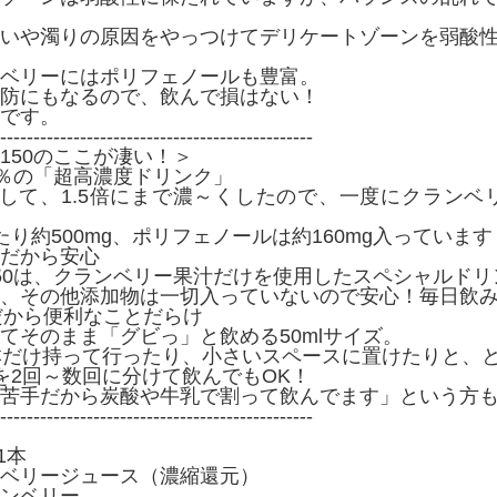
いや濁りの原因をやっつけてデリケートゾーンを弱酸
ベリーにはポリフェノールも豊富。
防にもなるので、飲んで損はない！
です。
-----------------------------------------------
150のここが凄い！＞
0％の「超高濃度ドリンク」
対して、1.5倍にまで濃～くしたので、一度にクラン
たり約500mg、ポリフェノールは約160mg入っていま
だから安心
50は、クランベリー果汁だけを使用したスペシャルドリ
、その他添加物は一切入っていないので安心！毎日飲
瓶だから便利なことだらけ
てそのまま「グビっ」と飲める50mlサイズ。
本だけ持って行ったり、小さいスペースに置けたりと、
を2回～数回に分けて飲んでもOK！
苦手だから炭酸や牛乳で割って飲んでます」という方
-----------------------------------------------
1本
ベリージュース（濃縮還元）
ンベリー