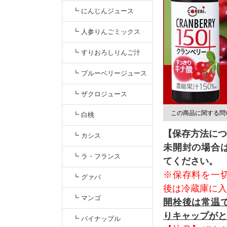
無添加【すっきりキナ
┗ にんじんジュース
酸】クランベリージュー
┗ 人参りんごミックス
ス
┗ すりおろしりんご汁
┗ ブルーベリージュース
┗ ザクロジュース
この商品に関する問
┗ 白桃
【保存方法につ
┗ カシス
未開封の場合
┗ ラ・フランス
てください。
※保存料を一
┗ グァバ
後は冷蔵庫に入
┗ マンゴ
開栓後は常温
りキャップがと
┗ パイナップル