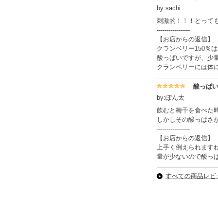
by:sachi
刺激的！！！とって
-----------------
【お店からの返信】
クランベリー150％
酸っぱいですが、少
クランベリーには体
酸っぱ
by:ぽん太
飲むと梅干を食べた
しかしその酸っぱさ
-----------------
【お店からの返信】
上手く例えられます
量が少ないので酸っ
すべての商品レビュ