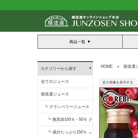
商品一覧
HOME
»
順造選
カテゴリーから探す
全てのジュース
拡大画像を表示する
順造選ジュース
┗ クランベリージュース
┗ 無添加100％・50％ ク
ランベリージュース
┗ 成分たっぷり150％ →