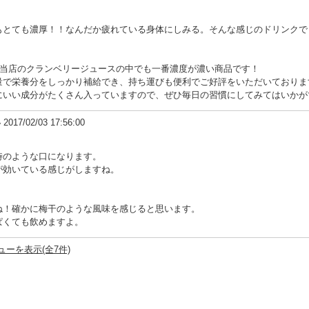
もとても濃厚！！なんだか疲れている身体にしみる。そんな感じのドリンクで
は当店のクランベリージュースの中でも一番濃度が濃い商品です！
量で栄養分をしっかり補給でき、持ち運びも便利でご好評をいただいておりま
にいい成分がたくさん入っていますので、ぜひ毎日の習慣にしてみてはいかが
い
2017/02/03 17:56:00
時のような口になります。
が効いている感じがしますね。
ね！確かに梅干のような風味を感じると思います。
ぱくても飲めますよ。
ーを表示(全7件)