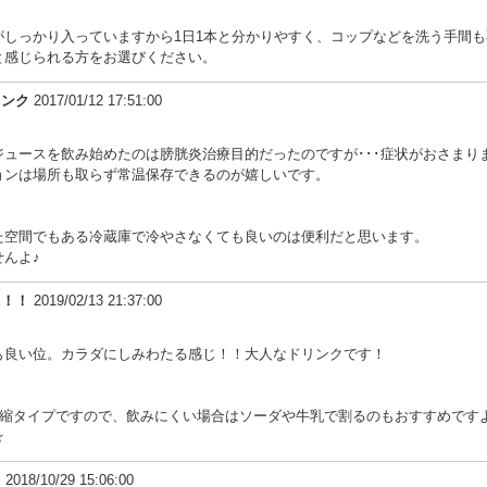
がしっかり入っていますから1日1本と分かりやすく、コップなどを洗う手間
と感じられる方をお選びください。
リンク
2017/01/12 17:51:00
ジュースを飲み始めたのは膀胱炎治療目的だったのですが･･･症状がおさまり
ョンは場所も取らず常温保存できるのが嬉しいです。
た空間でもある冷蔵庫で冷やさなくても良いのは便利だと思います。
んよ♪
～！！
2019/02/13 21:37:00
も良い位。カラダにしみわたる感じ！！大人なドリンクです！
は濃縮タイプですので、飲みにくい場合はソーダや牛乳で割るのもおすすめです
☆
！
2018/10/29 15:06:00