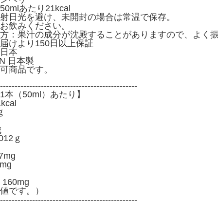
mlあたり21kcal
射日光を避け、未開封の場合は常温で保存。
お飲みください。
方：果汁の成分が沈殿することがありますので、よく
届けより150日以上保証
日本
PAN 日本製
可商品です。
-----------------------------------------------
1本（50ml）あたり】
cal
ｇ
ｇ
012ｇ
7mg
mg
160mg
値です。）
-----------------------------------------------