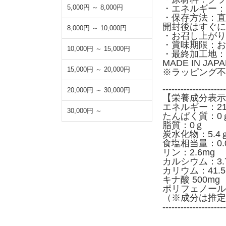
5,000円 ～ 8,000円
・エネルギー：50
・保存方法：直
開封後はすぐに
8,000円 ～ 10,000円
・お召し上がり
・賞味期限：お
10,000円 ～ 15,000円
・最終加工地：
MADE IN JA
15,000円 ～ 20,000円
※ラッピング不
---------------------
20,000円 ～ 30,000円
【栄養成分表示
エネルギー：21k
30,000円 ～
たんぱく質：0
脂質：0ｇ
炭水化物：5.4
食塩相当量：0.
リン：2.6mg
カルシウム：3.
カリウム：41.5
キナ酸 500mg
ポリフェノール 
（※成分は推定
---------------------