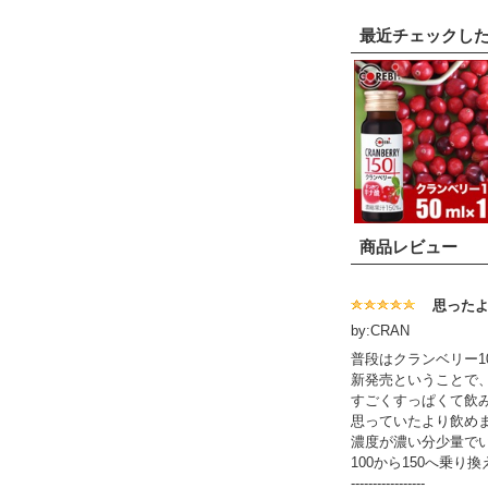
最近チェックし
商品レビュー
思った
by:CRAN
普段はクランベリー1
新発売ということで
すごくすっぱくて飲
思っていたより飲め
濃度が濃い分少量で
100から150へ乗り
-----------------