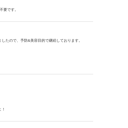
も不要です。
ましたので、予防&美容目的で継続しております。
よ！