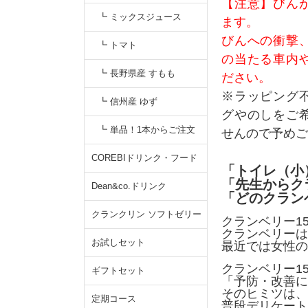
【注意】びん
┗ ミックスジュース
ます。
びんへの衝撃
┗ トマト
の当たる車内
┗ 長野県産 すもも
ださい。
※ラッピング
┗ 信州産 ゆず
グやのしをご
┗ 単品！1本からご注文
せんので予めご
COREBIドリンク・フード
「トイレ（小
「先生からク
Dean&co.ドリンク
「どのクラン
クランクリン ソフトゼリー
クランベリー1
クランベリーは
お試しセット
最近では女性の
クランベリー1
ギフトセット
「予防・改善に
そのヒミツは、
定期コース
普段デリケート