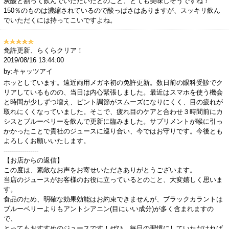
炭酸と割って飲んでいただいたとのこと、とても美味しそうですね！
150％のものは濃縮されているので酸っぱさはありますが、スッキリ飲ん
でいただくには持ってこいですよね。
免許更新、らくらクリア！
2019/08/16 13:44:00
by:キャッツアイ
ホッとしています。遠近両用メガネ初の免許更新。数日前の眼科受診でク
リアしているものの、当日は内心緊張しました。最近はスマホを使う機会
と時間が少しずつ増え、ピント調節がスムーズになりにくく、目の疲れが
取れにくくなっていました。そこで、疲れ目のケアと合わせ３時間前にカ
シスとブルーベリーを飲んで更新に臨みました。サプリメントが喉に引っ
かかったことで貴社のジュースに巡り合い、今ではお守りです。今後とも
よろしくお願いいたします。
-----------------
【お店からの返信】
この度は、素敵なお声をお寄せいただきありがとうございます。
当店のジュースがお客様のお役に立っているとのこと、大変嬉しく思いま
す。
食品のため、明確な効果効能はお約束できませんが、ブラックカラントは
ブルーベリーよりもアントシアニン(目にいい成分)が多く含まれますの
で、
とってもおすすめのジュースです！ぜひ、毎日の習慣にしていただければ