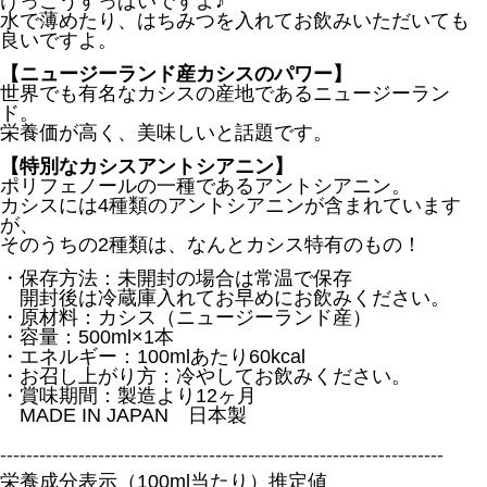
けっこうすっぱいですよ♪
水で薄めたり、はちみつを入れてお飲みいただいても
良いですよ。
【ニュージーランド産カシスのパワー】
世界でも有名なカシスの産地であるニュージーラン
ド。
栄養価が高く、美味しいと話題です。
【特別なカシスアントシアニン】
ポリフェノールの一種であるアントシアニン。
カシスには4種類のアントシアニンが含まれています
が、
そのうちの2種類は、なんとカシス特有のもの！
・保存方法：未開封の場合は常温で保存
開封後は冷蔵庫入れてお早めにお飲みください。
・原材料：カシス（ニュージーランド産）
・容量：500ml×1本
・エネルギー：100mlあたり60kcal
・お召し上がり方：冷やしてお飲みください。
・賞味期間：製造より12ヶ月
MADE IN JAPAN 日本製
--------------------------------------------------------------------
栄養成分表示（100ml当たり）推定値