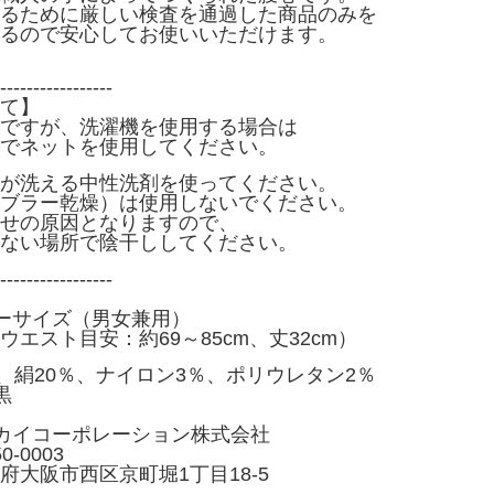
るために厳しい検査を通過した商品のみを
るので安心してお使いいただけます。
-----------------
て】
ですが、洗濯機を使用する場合は
でネットを使用してください。
が洗える中性洗剤を使ってください。
ブラー乾燥）は使用しないでください。
せの原因となりますので、
ない場所で陰干ししてください。
-----------------
ーサイズ（男女兼用）
スト目安：約69～85cm、丈32cm）
％、絹20％、ナイロン3％、ポリウレタン2％
黒
カイコーポレーション株式会社
003
西区京町堀1丁目18-5