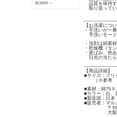
品質を保持す
30,000円 ～
取り扱ってい
---------------------
【お洗濯につい
・手洗いが一番
手洗いモード
・洗剤は絹素材
・乾燥機（タン
・黄ばみ、色あ
日光の当たら
---------------------
【商品詳細】
■サイズ：フリ
（※参考 ウエ
■素材：綿75
■カラー：白、
■製造国：日本
■販売者：マル
〒550-0
大阪府大阪市