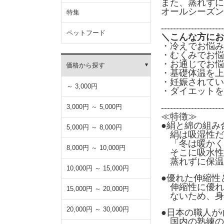
また、蒸れずに
オールシーズン
特集
---------------------
ペットフード
＼こんな方にお
・冷えでお悩み
・むくみでお悩
・お通じでお悩
価格から探す
・基礎体温を上
・妊娠されてい
～ 3,000円
・ダイエットを
---------------------
3,000円 ～ 5,000円
≪特徴≫
●絹と綿の組み
5,000円 ～ 8,000円
絹は吸湿性だ
「冬は暖かく
8,000円 ～ 10,000円
そこに吸水性
蒸れずに保温
10,000円 ～ 15,000円
●優れた伸縮性
伸縮性に優れ
15,000円 ～ 20,000円
ないため、身
20,000円 ～ 30,000円
●日本の職人が
国内の熟練の