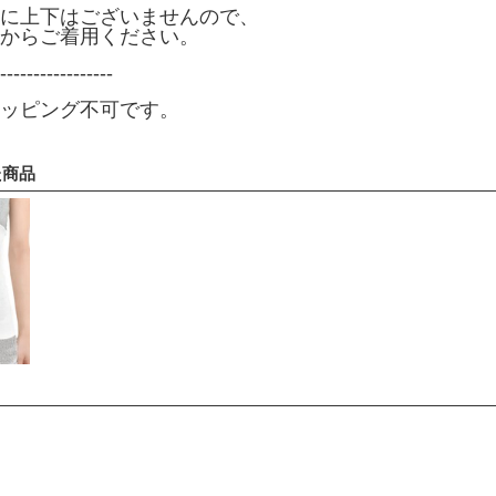
に上下はございませんので、
からご着用ください。
-----------------
ッピング不可です。
た商品