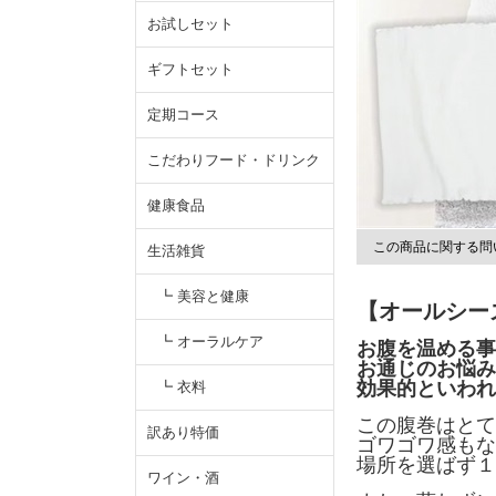
お試しセット
ギフトセット
定期コース
こだわりフード・ドリンク
健康食品
この商品に関する問
生活雑貨
┗ 美容と健康
【オールシー
┗ オーラルケア
お腹を温める事
お通じのお悩み
効果的といわれ
┗ 衣料
この腹巻はとて
訳あり特価
ゴワゴワ感もな
場所を選ばず１
ワイン・酒