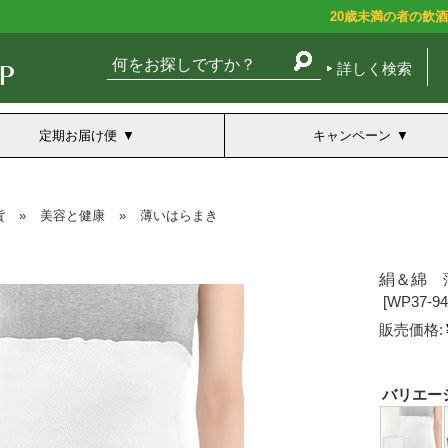
20歳未満の者の飲
詳しく検索
定期お届け便
キャンペーン
貨
»
美容と健康
»
薄いはらまき
絹＆綿 
[
WP37-9
販売価格:
バリエー