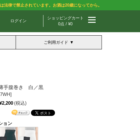
酒は法律で禁止されています。お酒は20歳になってから。
ショッピングカート
ログイン
0点 / ¥0
ご利用ガイド
薄手腹巻き 白／黒
47WH]
¥2,200
(税込)
ション