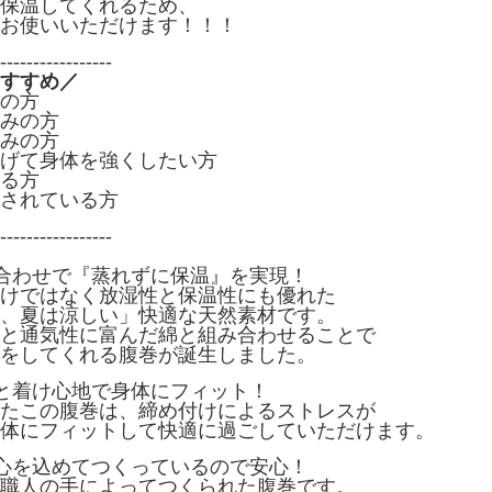
保温してくれるため、
お使いいただけます！！！
-----------------
すすめ／
の方
みの方
みの方
げて身体を強くしたい方
る方
されている方
-----------------
合わせで『蒸れずに保温』を実現！
けではなく放湿性と保温性にも優れた
、夏は涼しい」快適な天然素材です。
と通気性に富んだ綿と組み合わせることで
をしてくれる腹巻が誕生しました。
と着け心地で身体にフィット！
たこの腹巻は、締め付けによるストレスが
体にフィットして快適に過ごしていただけます。
心を込めてつくっているので安心！
職人の手によってつくられた腹巻です。