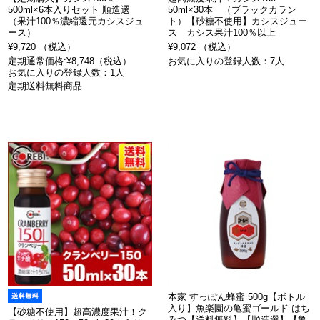
500ml×6本入りセット 順造選
50ml×30本 （ブラックカラン
（果汁100％濃縮還元カシスジュ
ト）【砂糖不使用】カシスジュー
ース）
ス カシス果汁100％以上
¥9,720 （税込）
¥9,072 （税込）
定期通常価格:¥8,748（税込）
お気に入りの登録人数：7人
お気に入りの登録人数：1人
定期送料無料商品
本家 すっぽん蜂蜜 500g【ボトル
入り】魚楽園の亀蜜ゴールド はち
【砂糖不使用】超高濃度果汁！ク
みつ【送料無料】【順造選】【亀