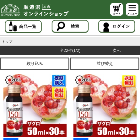
トップ
全22件
(1/2)
次へ
絞り込み
並び替え