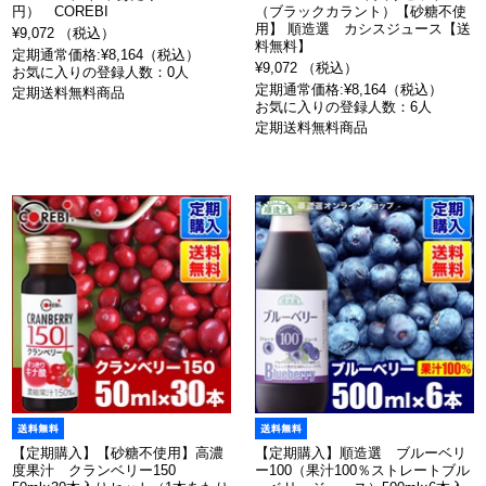
円） COREBI
（ブラックカラント）【砂糖不使
用】 順造選 カシスジュース【送
¥9,072 （税込）
料無料】
定期通常価格:¥8,164（税込）
¥9,072 （税込）
お気に入りの登録人数：0人
定期通常価格:¥8,164（税込）
定期送料無料商品
お気に入りの登録人数：6人
定期送料無料商品
【定期購入】【砂糖不使用】高濃
【定期購入】順造選 ブルーベリ
度果汁 クランベリー150
ー100（果汁100％ストレートブル