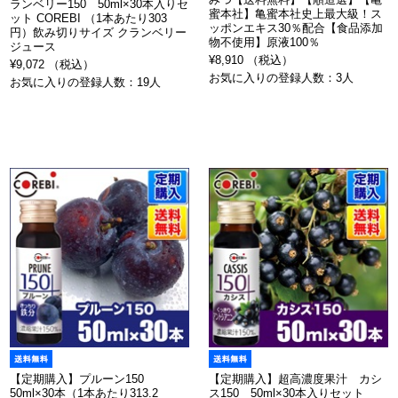
ランベリー150 50ml×30本入りセ
蜜本社】亀蜜本社史上最大級！ス
ット COREBI （1本あたり303
ッポンエキス30％配合【食品添加
円）飲み切りサイズ クランベリー
物不使用】原液100％
ジュース
¥8,910 （税込）
¥9,072 （税込）
お気に入りの登録人数：3人
お気に入りの登録人数：19人
【定期購入】プルーン150
【定期購入】超高濃度果汁 カシ
50ml×30本（1本あたり313.2
ス150 50ml×30本入りセット