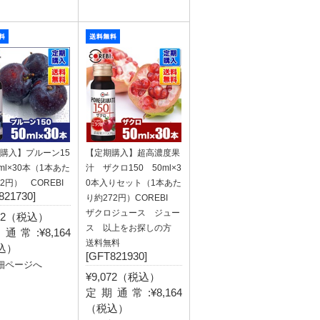
購入】プルーン15
【定期購入】超高濃度果
ml×30本（1本あた
汁 ザクロ150 50ml×3
.2円） COREBI
0本入りセット（1本あた
821730]
り約272円）COREBI
ザクロジュース ジュー
072（税込）
ス 以上をお探しの方
通常:¥8,164
送料無料
込）
[GFT821930]
細ページへ
¥9,072（税込）
定期通常:¥8,164
（税込）