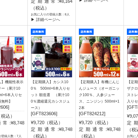
▶ 詳細ページへ
定期通常:¥8,164
（税込）
お気に入りの登録人数：8人
▶ 詳細ページへ
入】機能性表示
【定期購入】カシス10
【定期購入】有機にんじ
【定期
ー（果汁10
0％ 500ml×6本入りセ
んジュース（オーガニッ
ザクロ
ml×6本入りセ
ット 順造選 （果汁10
ク100％、人参ジュー
ストレ
料無料】
0％濃縮還元カシスジュ
ス、ニンジン）500ml×1
入りセ
606]
[GFT
ース）
2本
[GFT823606]
[GFT824212]
0（税込）
¥9,
¥9,720（税込）
¥9,720（税込）
:¥8,748
定期
定期通常:¥8,748
定期通常:¥8,748
）
（税
（税込）
（税込）
の登録人数：7人
お気に