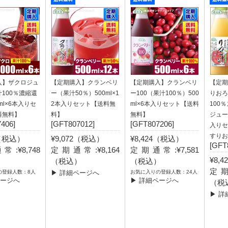
入】ザクロジュ
【定期購入】クランベリ
【定期購入】クランベリ
【定期
100％濃縮還
ー（果汁50％）500ml×1
ー100（果汁100％）500
りおろ
ml×6本入りセ
2本入りセット【送料無
ml×6本入りセット【送料
100
料無料】
料】
無料】
ジュー
406]
[GFT807012]
[GFT807206]
入りセ
すりお
0（税込）
¥9,072（税込）
¥8,424（税込）
[GFT
:¥8,748
定期通常:¥8,164
定期通常:¥7,581
¥8,
）
（税込）
（税込）
定期
の登録人数：8人
▶ 詳細ページへ
お気に入りの登録人数：24人
ページへ
▶ 詳細ページへ
（税
▶ 詳