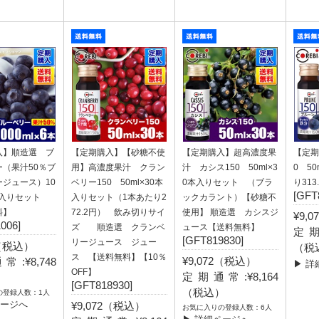
入】順造選 ブ
【定期購入】【砂糖不使
【定期購入】超高濃度果
【定期
（果汁50％ブ
用】高濃度果汁 クラン
汁 カシス150 50ml×3
0 50
ジュース）10
ベリー150 50ml×30本
0本入りセット （ブラ
り313
[GFT
6本入りセット
入りセット（1本あたり2
ックカラント）【砂糖不
料】
72.2円） 飲み切りサイ
使用】 順造選 カシスジ
¥9,
006]
ズ 順造選 クランベ
ュース【送料無料】
定期
[GFT819830]
リージュース ジュー
0（税込）
（税
ス 【送料無料】【10％
¥9,072（税込）
:¥8,748
▶ 詳
OFF】
定期通常:¥8,164
）
[GFT818930]
（税込）
の登録人数：1人
ページへ
¥9,072（税込）
お気に入りの登録人数：6人