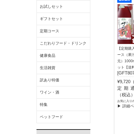
お試しセット
ギフトセット
定期コース
こだわりフード・ドリンク
【定期購
ース（果汁
健康食品
元）1000
ット【送
生活雑貨
[GFT807
訳あり特価
¥9,72
定期通常
ワイン・酒
（税込
お気に入り
特集
▶ 詳細
ペットフード