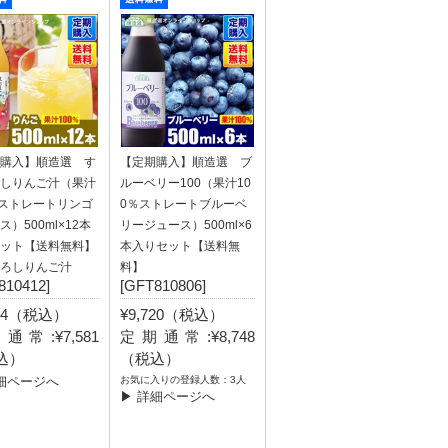
購入】順造選 す
【定期購入】順造選 ブ
しりんご汁（果汁
ルーベリー100（果汁10
％ストレートリンゴ
0％ストレートブルーベ
ス）500ml×12本
リージュース）500ml×6
ット【送料無料】
本入りセット【送料無
ろしりんご汁
料】
810412]
[GFT810806]
424（税込）
¥9,720（税込）
通常:¥7,581
定期通常:¥8,748
込）
（税込）
細ページへ
お気に入りの登録人数：3人
▶ 詳細ページへ