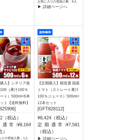
お気に入りの登録人数：9人
▶ 詳細ページへ
購入】シチリア産
【定期購入】順造選 国産
100（果汁100％
トマト（ストレート果汁
ート）500ml×6本
100％ジュース）500ml×
ット【送料無料】
12本セット
825906]
[GFT828112]
072（税込）
¥8,424（税込）
通常:¥8,164
定期通常:¥7,581
込）
（税込）
入りの登録人数：1人
▶ 詳細ページへ