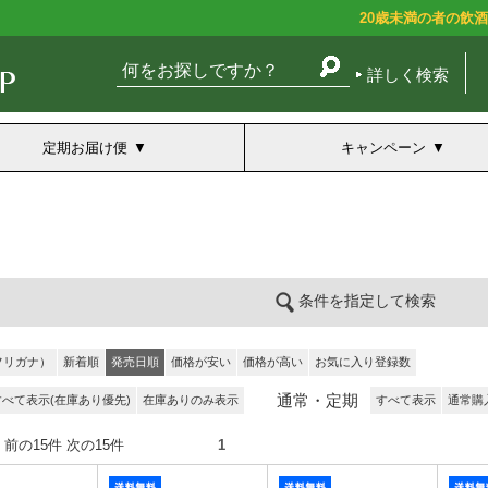
20歳未満の者の飲
詳しく検索
定期お届け便
キャンペーン
条件を指定して検索
フリガナ）
新着順
発売日順
価格が安い
価格が高い
お気に入り登録数
通常・定期
すべて表示(在庫あり優先)
在庫ありのみ表示
すべて表示
通常購
5件） 前の15件 次の15件
1