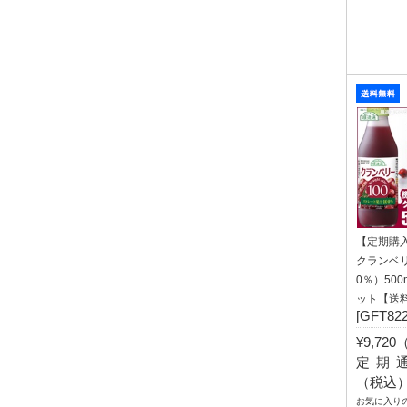
【定期購
クランベリ
0％）500
ット【送
[GFT822
¥9,72
定期通常
（税込
お気に入り