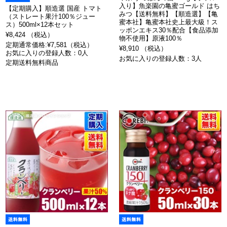
入り】魚楽園の亀蜜ゴールド はち
【定期購入】順造選 国産 トマト
みつ【送料無料】【順造選】【亀
（ストレート果汁100％ジュー
蜜本社】亀蜜本社史上最大級！ス
ス）500ml×12本セット
ッポンエキス30％配合【食品添加
¥8,424 （税込）
物不使用】原液100％
定期通常価格:¥7,581（税込）
¥8,910 （税込）
お気に入りの登録人数：0人
お気に入りの登録人数：3人
定期送料無料商品