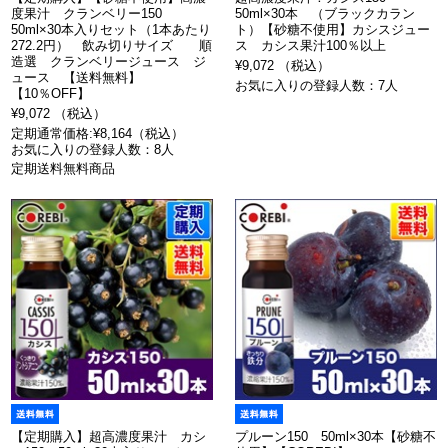
度果汁 クランベリー150
50ml×30本 （ブラックカラン
50ml×30本入りセット（1本あたり
ト）【砂糖不使用】カシスジュー
272.2円） 飲み切りサイズ 順
ス カシス果汁100％以上
造選 クランベリージュース ジ
¥9,072 （税込）
ュース 【送料無料】
お気に入りの登録人数：7人
【10％OFF】
¥9,072 （税込）
定期通常価格:¥8,164（税込）
お気に入りの登録人数：8人
定期送料無料商品
【定期購入】超高濃度果汁 カシ
プルーン150 50ml×30本【砂糖不