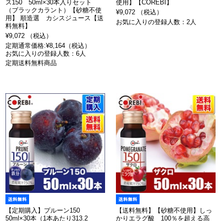
ス150 50ml×30本入りセット
使用】【COREBI】
（ブラックカラント）【砂糖不使
¥9,072 （税込）
用】 順造選 カシスジュース【送
お気に入りの登録人数：2人
料無料】
¥9,072 （税込）
定期通常価格:¥8,164（税込）
お気に入りの登録人数：6人
定期送料無料商品
【定期購入】プルーン150
【送料無料】【砂糖不使用】しっ
50ml×30本（1本あたり313.2
かりエラグ酸 100％を超える高