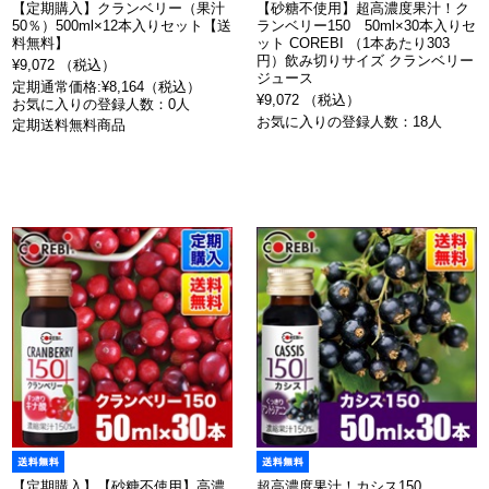
【定期購入】クランベリー（果汁
【砂糖不使用】超高濃度果汁！ク
50％）500ml×12本入りセット【送
ランベリー150 50ml×30本入りセ
料無料】
ット COREBI （1本あたり303
円）飲み切りサイズ クランベリー
¥9,072 （税込）
ジュース
定期通常価格:¥8,164（税込）
¥9,072 （税込）
お気に入りの登録人数：0人
お気に入りの登録人数：18人
定期送料無料商品
【定期購入】【砂糖不使用】高濃
超高濃度果汁！カシス150