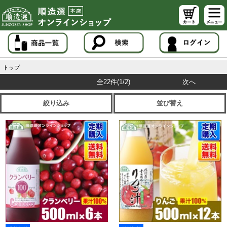
トップ
全22件
(1/2)
次へ
絞り込み
並び替え