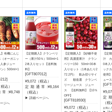
入】有機にんじ
【定期購入】クランベリ
【定期購入】【砂糖不使
【定期
ス（オーガニッ
ー（果汁50％）500ml×1
用】高濃度果汁 クラン
汁 カシ
、人参ジュー
2本入りセット【送料無
ベリー150 50ml×30本
0本入
ン）500ml×1
料】
入りセット（1本あたり2
ックカ
[GFT807012]
72.2円） 飲み切りサイ
使用】
212]
ズ 順造選 クランベ
ュース
¥9,072（税込）
[GFT
リージュース ジュー
0（税込）
定期通常:¥8,164
ス 【送料無料】【10％
¥9,
:¥8,748
（税込）
OFF】
定期
）
▶ 詳細ページへ
[GFT818930]
（税
ページへ
¥9,072（税込）
お気に