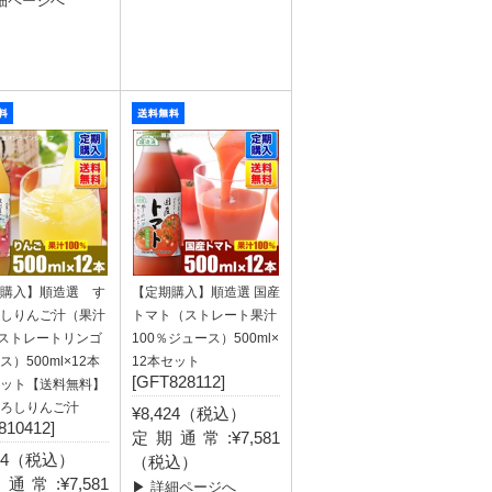
細ページへ
購入】順造選 す
【定期購入】順造選 国産
しりんご汁（果汁
トマト（ストレート果汁
％ストレートリンゴ
100％ジュース）500ml×
ス）500ml×12本
12本セット
[GFT828112]
ット【送料無料】
ろしりんご汁
¥8,424（税込）
810412]
定期通常:¥7,581
424（税込）
（税込）
通常:¥7,581
▶ 詳細ページへ