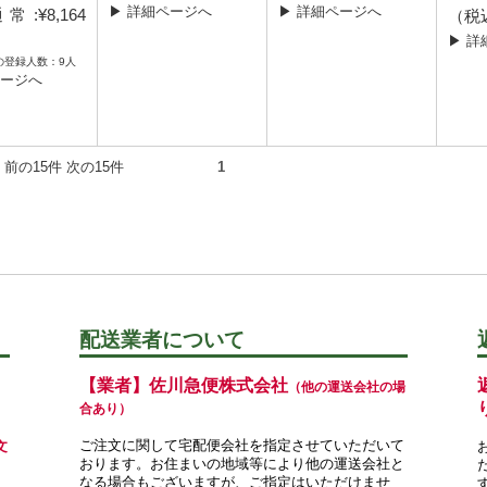
▶ 詳細ページへ
▶ 詳細ページへ
:¥8,164
（税
）
▶ 詳
の登録人数：9人
ページへ
5件） 前の15件 次の15件
1