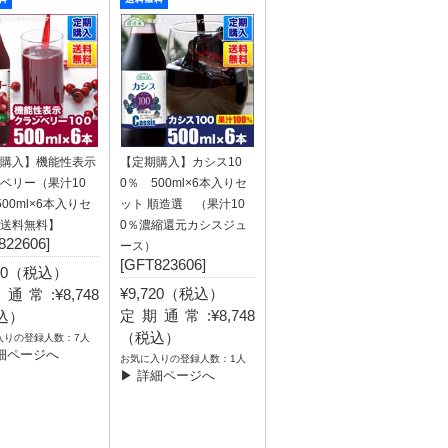
購入】機能性表示
【定期購入】カシス10
ベリー（果汁10
0％ 500ml×6本入りセ
500ml×6本入りセ
ット 順造選 （果汁10
送料無料】
0％濃縮還元カシスジュ
822606]
ース）
[GFT823606]
720（税込）
¥9,720（税込）
通常:¥8,748
定期通常:¥8,748
込）
（税込）
入りの登録人数：7人
細ページへ
お気に入りの登録人数：1人
▶ 詳細ページへ