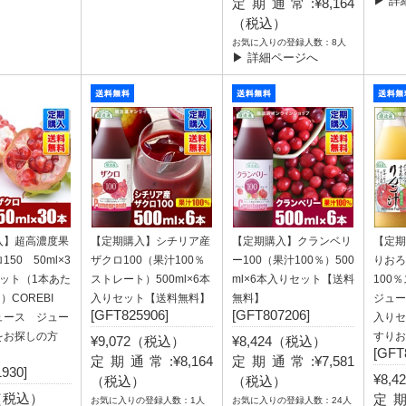
▶ 詳
定期通常:¥8,164
（税込）
お気に入りの登録人数：8人
▶ 詳細ページへ
入】超高濃度果
【定期購入】シチリア産
【定期購入】クランベリ
【定期
50 50ml×3
ザクロ100（果汁100％
ー100（果汁100％）500
りおろ
ット（1本あた
ストレート）500ml×6本
ml×6本入りセット【送料
100
円）COREBI
入りセット【送料無料】
無料】
ジュー
[GFT825906]
[GFT807206]
ュース ジュー
入りセ
をお探しの方
すりお
¥9,072（税込）
¥8,424（税込）
[GFT
定期通常:¥8,164
定期通常:¥7,581
930]
¥8,
（税込）
（税込）
2（税込）
定期
お気に入りの登録人数：1人
お気に入りの登録人数：24人