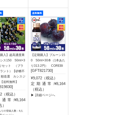
購入】超高濃度果
【定期購入】プルーン15
ス150 50ml×3
0 50ml×30本（1本あた
りセット （ブラ
り313.2円） COREBI
[GFT821730]
ラント）【砂糖不
 順造選 カシスジ
¥9,072（税込）
【送料無料】
定期通常:¥8,164
819830]
（税込）
072（税込）
▶ 詳細ページへ
通常:¥8,164
込）
入りの登録人数：6人