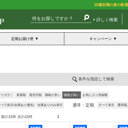
20歳未満の者の飲
詳しく検索
定期お届け便
キャンペーン
条件を指定して検索
フリガナ）
新着順
発売日順
価格が安い
価格が高い
お気に入り登録数
通常・定期
すべて表示(在庫あり優先)
在庫ありのみ表示
すべて表示
通常購
5件） 前の15件 次の15件
1