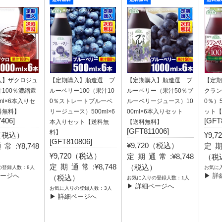
入】ザクロジュ
【定期購入】順造選 ブ
【定期購入】順造選 ブ
【定期
100％濃縮還
ルーベリー100（果汁10
ルーベリー（果汁50％ブ
クラン
ml×6本入りセ
0％ストレートブルーベ
ルーベリージュース）10
0％）
料無料】
リージュース）500ml×6
00ml×6本入りセット
ット【
406]
[GFT
本入りセット【送料無
【送料無料】
[GFT811006]
料】
0（税込）
¥9,
[GFT810806]
¥9,720（税込）
:¥8,748
定期
¥9,720（税込）
定期通常:¥8,748
）
（税
定期通常:¥8,748
（税込）
の登録人数：8人
お気に
ページへ
▶ 詳
（税込）
お気に入りの登録人数：1人
▶ 詳細ページへ
お気に入りの登録人数：3人
▶ 詳細ページへ