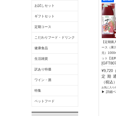
お試しセット
ギフトセット
定期コース
こだわりフード・ドリンク
【定期購
ース（果汁
健康食品
元）1000
ット【送
生活雑貨
[GFT807
訳あり特価
¥9,72
定期通常
ワイン・酒
（税込
お気に入り
特集
▶ 詳細
ペットフード