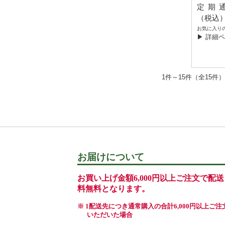
定期通常
（税込
お気に入り
▶ 詳細
1件～15件（全1