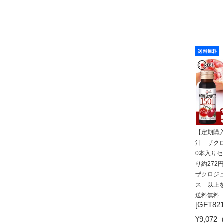
【定期購
汁 ザクロ1
0本入りセ
り約272
ザクロジ
ス 以上
送料無料
[GFT821
¥9,07