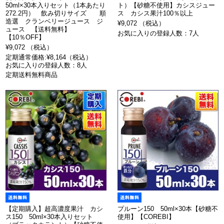
50ml×30本入りセット（1本あたり
ト）【砂糖不使用】カシスジュー
272.2円） 飲み切りサイズ 順
ス カシス果汁100％以上
造選 クランベリージュース ジ
¥9,072 （税込）
ュース 【送料無料】
お気に入りの登録人数：7人
【10％OFF】
¥9,072 （税込）
定期通常価格:¥8,164（税込）
お気に入りの登録人数：8人
定期送料無料商品
【定期購入】超高濃度果汁 カシ
プルーン150 50ml×30本【砂糖不
ス150 50ml×30本入りセット
使用】【COREBI】