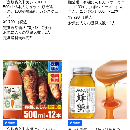
【定期購入】カシス100％
順造選 有機にんじん（オーガニ
500ml×6本入りセット 順造選
ック100％、人参ジュース、にん
（果汁100％濃縮還元カシスジュ
じん、ニンジン）500ml×12本
ース）
¥9,720 （税込）
¥9,720 （税込）
お気に入りの登録人数：1人
定期通常価格:¥8,748（税込）
お気に入りの登録人数：1人
定期送料無料商品
【定期購入】有機にんじんジュー
みかん蜂蜜 1180g（はちみつ