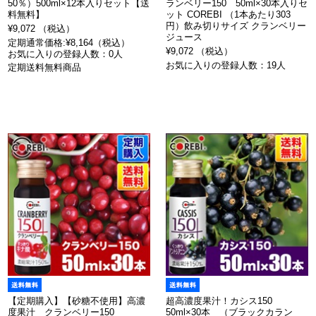
50％）500ml×12本入りセット【送
ランベリー150 50ml×30本入りセ
料無料】
ット COREBI （1本あたり303
円）飲み切りサイズ クランベリー
¥9,072 （税込）
ジュース
定期通常価格:¥8,164（税込）
¥9,072 （税込）
お気に入りの登録人数：0人
お気に入りの登録人数：19人
定期送料無料商品
【定期購入】【砂糖不使用】高濃
超高濃度果汁！カシス150
度果汁 クランベリー150
50ml×30本 （ブラックカラン