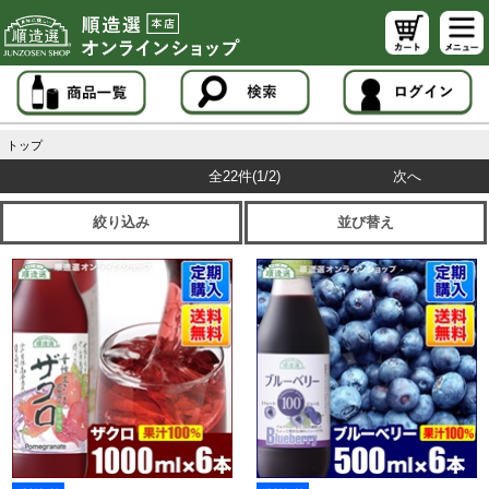
トップ
全22件
(1/2)
次へ
絞り込み
並び替え