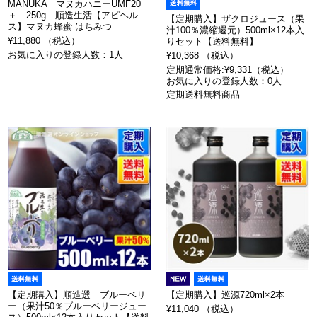
MANUKA マヌカハニーUMF20
＋ 250g 順造生活【アピヘル
【定期購入】ザクロジュース（果
ス】マヌカ蜂蜜 はちみつ
汁100％濃縮還元）500ml×12本入
¥11,880 （税込）
りセット【送料無料】
お気に入りの登録人数：1人
¥10,368 （税込）
定期通常価格:¥9,331（税込）
お気に入りの登録人数：0人
定期送料無料商品
【定期購入】順造選 ブルーベリ
【定期購入】巡源720ml×2本
ー（果汁50％ブルーベリージュー
¥11,040 （税込）