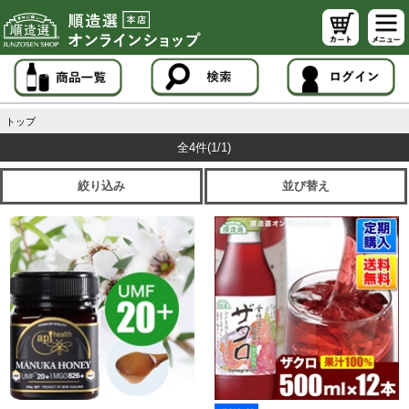
トップ
全4件
(1/1)
絞り込み
並び替え