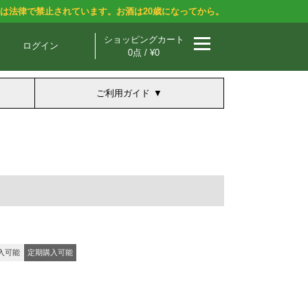
酒は法律で禁止されています。お酒は20歳になってから。
ショッピングカート
ログイン
0点 / ¥0
ご利用ガイド
入可能
定期購入可能