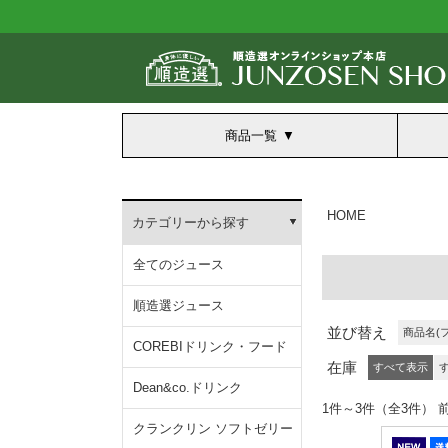
商品一覧
HOME
カテゴリーから探す
全てのジュース
順造選ジュース
並び替え
商品名(
COREBIドリンク・フード
在庫
すべて表示
Dean&co.ドリンク
1件～3件（全3
クランクリン ソフトゼリー