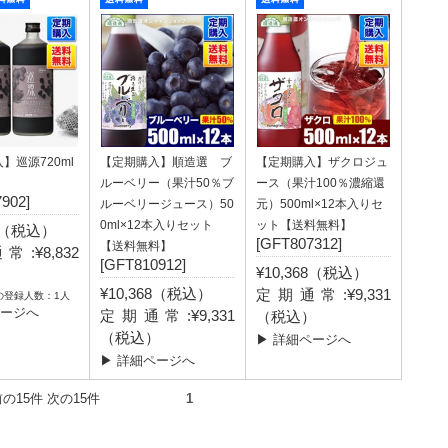
】巡源720ml
【定期購入】順造選 ブ
【定期購入】ザクロジュ
ルーベリー（果汁50％ブ
ース（果汁100％濃縮還
902]
ルーベリージュース）50
元）500ml×12本入りセ
0ml×12本入りセット
ット【送料無料】
40（税込）
[GFT807312]
【送料無料】
:¥8,832
[GFT810912]
¥10,368（税込）
）
¥10,368（税込）
定期通常:¥9,331
の登録人数：1人
ページへ
定期通常:¥9,331
（税込）
（税込）
▶ 詳細ページへ
▶ 詳細ページへ
件） 前の15件 次の15件
1