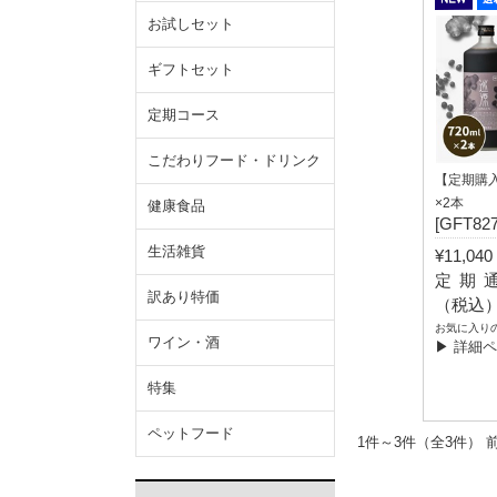
お試しセット
ギフトセット
定期コース
こだわりフード・ドリンク
【定期購入
×2本
健康食品
[GFT827
生活雑貨
¥11,0
定期通常
訳あり特価
（税込
お気に入り
ワイン・酒
▶ 詳細
特集
ペットフード
1件～3件（全3