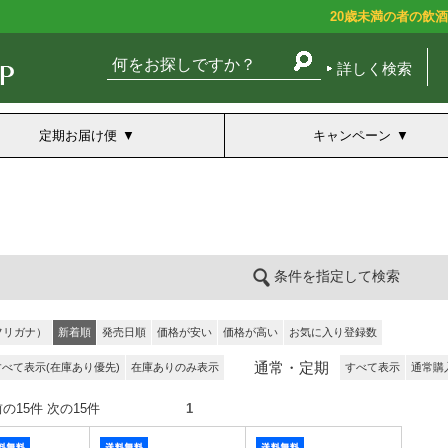
20歳未満の者の飲
詳しく検索
定期お届け便
キャンペーン
条件を指定して検索
フリガナ）
新着順
発売日順
価格が安い
価格が高い
お気に入り登録数
通常・定期
すべて表示(在庫あり優先)
在庫ありのみ表示
すべて表示
通常購
件） 前の15件 次の15件
1