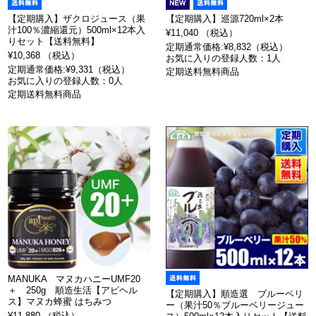
【定期購入】ザクロジュース（果
【定期購入】巡源720ml×2本
汁100％濃縮還元）500ml×12本入
¥11,040 （税込）
りセット【送料無料】
定期通常価格:¥8,832（税込）
¥10,368 （税込）
お気に入りの登録人数：1人
定期通常価格:¥9,331（税込）
定期送料無料商品
お気に入りの登録人数：0人
定期送料無料商品
MANUKA マヌカハニーUMF20
＋ 250g 順造生活【アピヘル
【定期購入】順造選 ブルーベリ
ス】マヌカ蜂蜜 はちみつ
ー（果汁50％ブルーベリージュー
¥11,880 （税込）