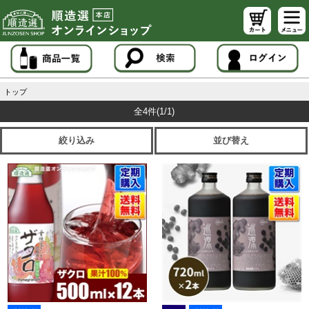
トップ
全4件
(1/1)
絞り込み
並び替え