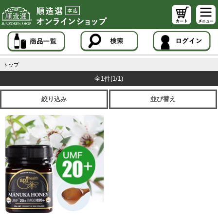
トップ
全1件
(1/1)
絞り込み
並び替え