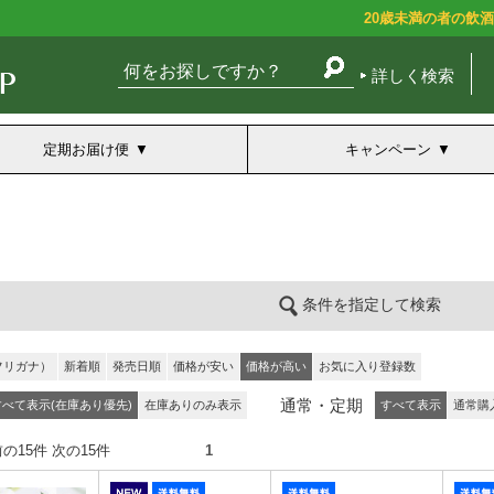
20歳未満の者の飲
詳しく検索
定期お届け便
キャンペーン
条件を指定して検索
フリガナ）
新着順
発売日順
価格が安い
価格が高い
お気に入り登録数
通常・定期
すべて表示(在庫あり優先)
在庫ありのみ表示
すべて表示
通常購
件） 前の15件 次の15件
1