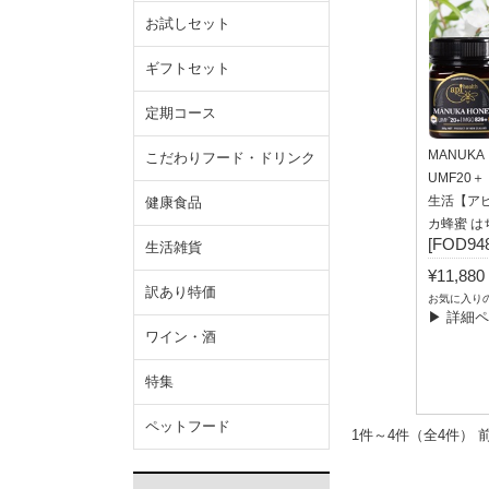
お試しセット
ギフトセット
定期コース
MANUK
こだわりフード・ドリンク
UMF20＋
生活【ア
健康食品
カ蜂蜜 は
[FOD948
生活雑貨
¥11,8
訳あり特価
お気に入り
▶ 詳細
ワイン・酒
特集
ペットフード
1件～4件（全4