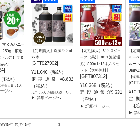
A マヌカハニー
【定期購入】巡源720ml
【定期購入】ザクロジュ
【定期
 250g 順造
×2本
ース（果汁100％濃縮還
ルーベ
ピヘルス】マヌ
[GFT827902]
元）500ml×12本入りセ
ルーベ
ちみつ
4]
ット【送料無料】
0ml
¥11,040（税込）
[GFT807312]
【送料
80（税込）
定期通常:¥8,832
[GFT
¥10,368（税込）
（税込）
の登録人数：1人
ページへ
¥10
定期通常:¥9,331
お気に入りの登録人数：1人
▶ 詳細ページへ
定期
（税込）
（税
▶ 詳細ページへ
▶ 詳
件） 前の15件 次の15件
1