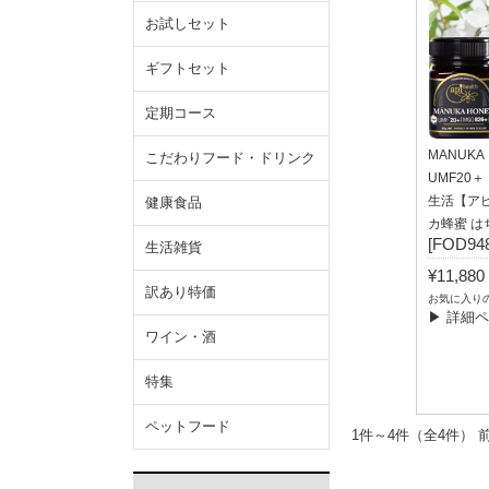
お試しセット
ギフトセット
定期コース
MANUK
こだわりフード・ドリンク
UMF20＋
生活【ア
健康食品
カ蜂蜜 は
[FOD948
生活雑貨
¥11,8
訳あり特価
お気に入り
▶ 詳細
ワイン・酒
特集
ペットフード
1件～4件（全4