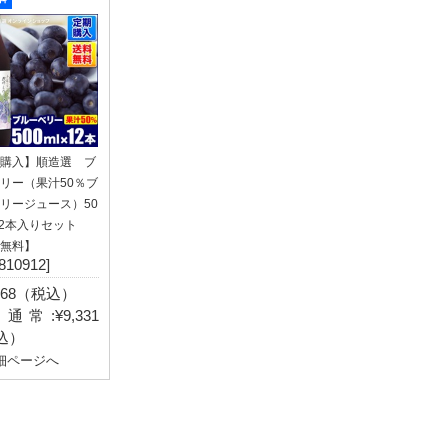
購入】順造選 ブ
リー（果汁50％ブ
リージュース）50
×12本入りセット
無料】
810912]
,368（税込）
通常:¥9,331
込）
細ページへ