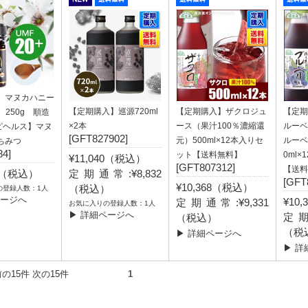
A マヌカハニー
【定期購入】巡源720ml
【定期購入】ザクロジュ
【定期
 250g 順造
×2本
ース（果汁100％濃縮還
ルーベ
ピヘルス】マヌ
[GFT827902]
元）500ml×12本入りセ
ルーベ
ちみつ
4]
ット【送料無料】
0ml
¥11,040（税込）
[GFT807312]
【送料
80（税込）
定期通常:¥8,832
[GFT
¥10,368（税込）
（税込）
の登録人数：1人
ページへ
¥10
定期通常:¥9,331
お気に入りの登録人数：1人
▶ 詳細ページへ
定期
（税込）
（税
▶ 詳細ページへ
▶ 詳
件） 前の15件 次の15件
1