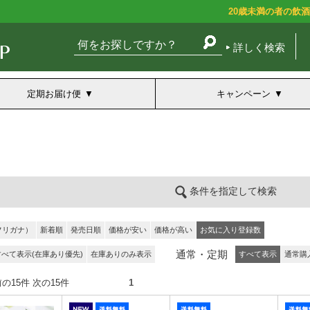
20歳未満の者の飲
詳しく検索
定期お届け便
キャンペーン
条件を指定して検索
フリガナ）
新着順
発売日順
価格が安い
価格が高い
お気に入り登録数
通常・定期
すべて表示(在庫あり優先)
在庫ありのみ表示
すべて表示
通常購
件） 前の15件 次の15件
1