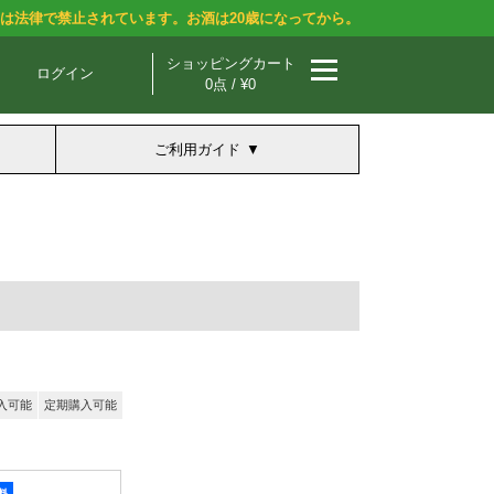
酒は法律で禁止されています。お酒は20歳になってから。
ショッピングカート
ログイン
0点 / ¥0
ご利用ガイド
入可能
定期購入可能