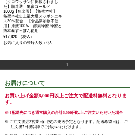
【クロワッサンに掲載されまし
た】順造選 亀蜜ゴールド
1000g【魚楽園】【亀蜜本社】
亀蜜本社史上最大級スッポンエキ
ス30％配合 【食品添加物不使
用】原液100％ 酵素蜂蜜 蜂蜜と
熊本産すっぽん使用
¥17,820 （税込）
お気に入りの登録人数：0人
1