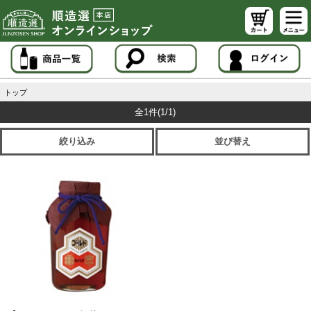
トップ
全1件
(1/1)
絞り込み
並び替え