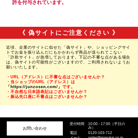
《 偽サイトにご注意ください 》
近頃、企業のサイトに似せた「偽サイト」や、ショッピングサイ
トでお金を振り込んだにもかかわらず商品が送られてこない
「詐欺サイト」が急増しております。下記の不審な点がある場合
は、偽サイトの可能性がございますので、ご利用されないようお
願いいたします。
・URL（アドレス）に不審な点はございませんか？
・当ショップのURL（アドレス）は
「https://junzosen.com/」
です。
・不自然な日本語表記はございませんか？
・振込先口座に不審点はございませんか？
受付時間
10:00 - 17:00（平日の
み）
お問い合わせ
電話
0120-103-712
メール
order@marukai.co.jp