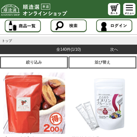
トップ
全140件
(1/10)
次へ
絞り込み
並び替え