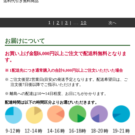
送料代引き無料商品
1 |
2
|
3
| ...
10
次へ