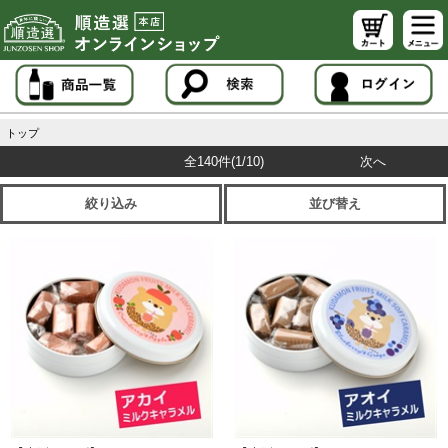
トップ
全140件
(1/10)
次へ
絞り込み
並び替え