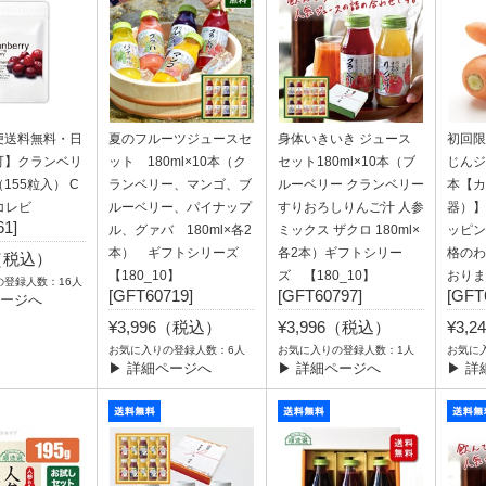
便送料無料・日
夏のフルーツジュースセ
身体いきいき ジュース
初回限
可】クランベリ
ット 180ml×10本（ク
セット180ml×10本（ブ
じんジ
（155粒入） C
ランベリー、マンゴ、ブ
ルーベリー クランベリー
本【カ
 コレビ
ルーベリー、パイナップ
すりおろしりんご汁 人参
器）】
1]
ル、グァバ 180ml×各2
ミックス ザクロ 180ml×
ッピン
本） ギフトシリーズ
各2本）ギフトシリー
格のわ
0（税込）
【180_10】
ズ 【180_10】
おりま
の登録人数：16人
[GFT60719]
[GFT60797]
[GFT
ページへ
¥3,996（税込）
¥3,996（税込）
¥3,
お気に入りの登録人数：6人
お気に入りの登録人数：1人
お気に
▶ 詳細ページへ
▶ 詳細ページへ
▶ 詳