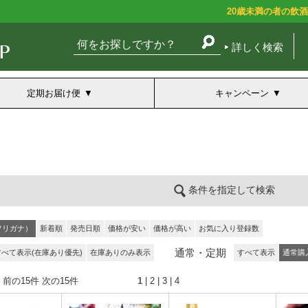
20歳未満の者の飲
詳しく検索
定期お届け便
キャンペーン
条件を指定して検索
フリガナ）
新着順
発売日順
価格が安い
価格が高い
お気に入り登録数
通常・定期
すべて表示(在庫あり優先)
在庫ありのみ表示
すべて表示
通常購
 前の15件
次の15件
1
|
2
|
3
|
4