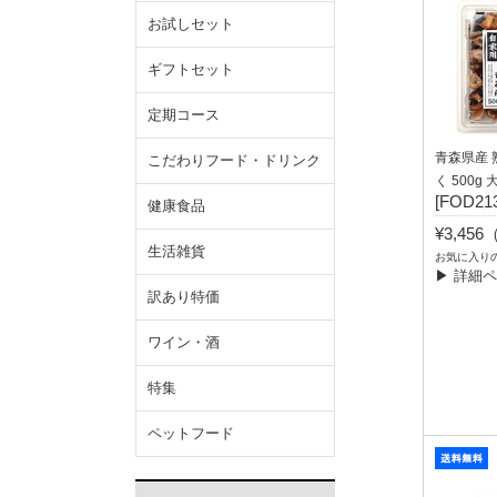
お試しセット
ギフトセット
定期コース
青森県産 
こだわりフード・ドリンク
く 500g
[FOD213
健康食品
¥3,45
生活雑貨
お気に入り
▶ 詳細
訳あり特価
ワイン・酒
特集
ペットフード