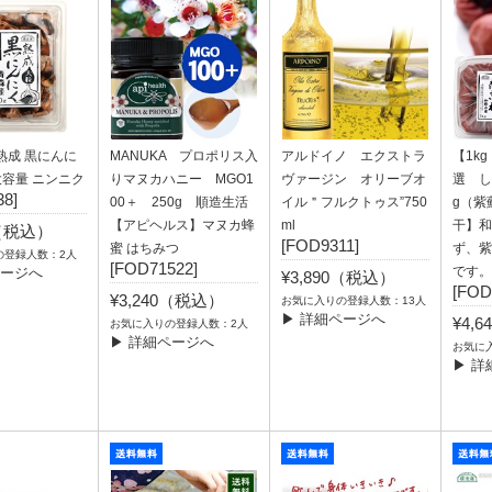
熟成 黒にんに
MANUKA プロポリス入
アルドイノ エクストラ
【1k
 大容量 ニンニク
りマヌカハニー MGO1
ヴァージン オリーブオ
選 し
8]
00＋ 250g 順造生活
イル＂フルクトゥス”750
g（
【アピヘルス】マヌカ蜂
ml
干】和
6（税込）
[FOD9311]
蜜 はちみつ
ず、紫
の登録人数：2人
[FOD71522]
です。
ページへ
¥3,890（税込）
[FOD
¥3,240（税込）
お気に入りの登録人数：13人
▶ 詳細ページへ
¥4,
お気に入りの登録人数：2人
▶ 詳細ページへ
お気に
▶ 詳