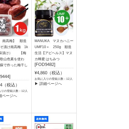
g 南高梅】 順造
MANUKA マヌカハニー
そ漬け南高梅 1k
UMF10＋ 250g 順造
紫蘇漬け） 【梅
生活【アピヘルス】マヌ
歌山色素を使わ
カ蜂蜜 はちみつ
[FOD9482]
蘇で作った梅干し
¥4,860（税込）
9444]
お気に入りの登録人数：12人
▶ 詳細ページへ
644（税込）
入りの登録人数：12人
細ページへ