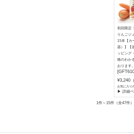
初回限定
りんごジュ
15本【カ
器）】【
ッピング
格のわか
おります
[GFT610
¥3,24
お気に入り
▶ 詳細
1件～15件（全47件）