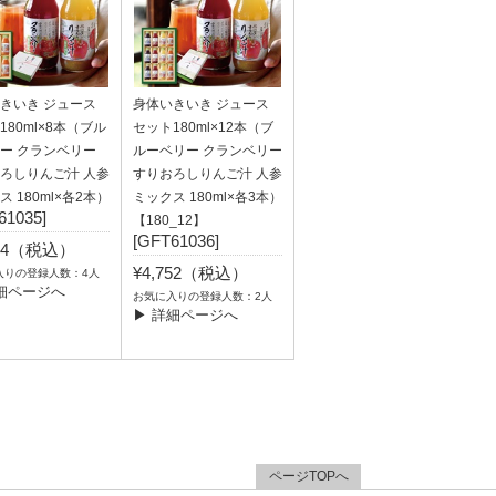
きいき ジュース
身体いきいき ジュース
180ml×8本（ブル
セット180ml×12本（ブ
ー クランベリー
ルーベリー クランベリー
ろしりんご汁 人参
すりおろしりんご汁 人参
 180ml×各2本）
ミックス 180ml×各3本）
61035]
【180_12】
[GFT61036]
564（税込）
¥4,752（税込）
入りの登録人数：4人
細ページへ
お気に入りの登録人数：2人
▶ 詳細ページへ
ページTOPへ