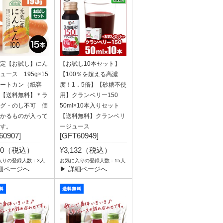
定【お試し】にん
【お試し10本セット】
ュース 195g×15
【100％を超える高濃
ートカン（紙容
度！1．5倍】【砂糖不使
【送料無料】＊ラ
用】クランベリー150
グ・のし不可 価
50ml×10本入りセット
かるものが入って
【送料無料】クランベリ
す。
ージュース
60907]
[GFT60949]
240（税込）
¥3,132（税込）
入りの登録人数：3人
お気に入りの登録人数：15人
細ページへ
▶ 詳細ページへ