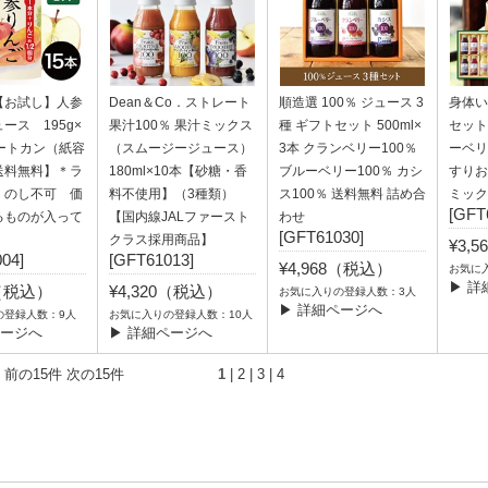
【お試し】人参
Dean＆Co．ストレート
順造選 100％ ジュース 3
身体い
ース 195g×
果汁100％ 果汁ミックス
種 ギフトセット 500ml×
セット
ートカン（紙容
（スムージージュース）
3本 クランベリー100％
ーベリ
送料無料】＊ラ
180ml×10本【砂糖・香
ブルーベリー100％ カシ
すりお
・のし不可 価
料不使用】（3種類）
ス100％ 送料無料 詰め合
ミックス
[GFT
るものが入って
【国内線JALファースト
わせ
[GFT61030]
。
クラス採用商品】
¥3,
04]
[GFT61013]
¥4,968（税込）
お気に
▶ 詳
0（税込）
¥4,320（税込）
お気に入りの登録人数：3人
▶ 詳細ページへ
の登録人数：9人
お気に入りの登録人数：10人
ページへ
▶ 詳細ページへ
 前の15件
次の15件
1
|
2
|
3
|
4