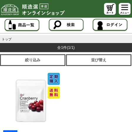
トップ
全1件
(1/1)
絞り込み
並び替え