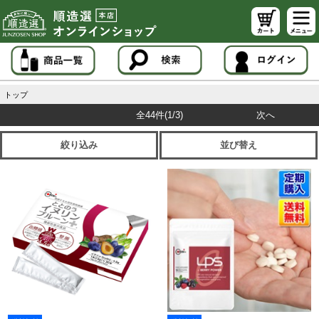
トップ
全44件
(1/3)
次へ
絞り込み
並び替え