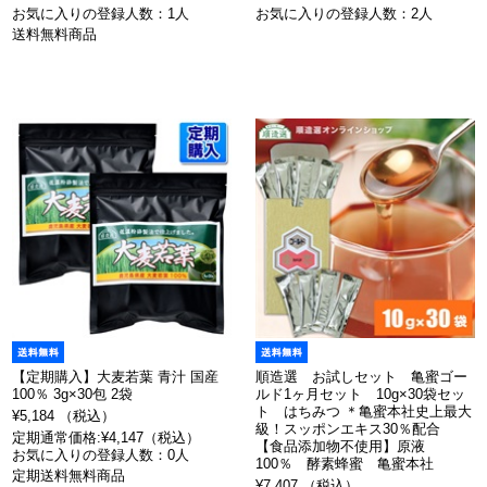
お気に入りの登録人数：1人
お気に入りの登録人数：2人
送料無料商品
【定期購入】大麦若葉 青汁 国産
順造選 お試しセット 亀蜜ゴー
100％ 3g×30包 2袋
ルド1ヶ月セット 10g×30袋セッ
ト はちみつ ＊亀蜜本社史上最大
¥5,184 （税込）
級！スッポンエキス30％配合
定期通常価格:¥4,147（税込）
【食品添加物不使用】原液
お気に入りの登録人数：0人
100％ 酵素蜂蜜 亀蜜本社
定期送料無料商品
¥7,407 （税込）