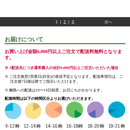
1 |
2
|
3
次へ