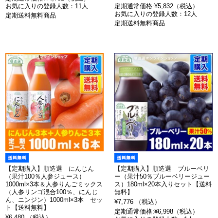
お気に入りの登録人数：11人
定期通常価格:¥5,832（税込）
お気に入りの登録人数：12人
定期送料無料商品
定期送料無料商品
【定期購入】順造選 にんじん
【定期購入】順造選 ブルーベリ
（果汁100％人参ジュース）
ー（果汁50％ブルーベリージュー
1000ml×3本＆人参りんごミックス
ス）180ml×20本入りセット【送料
（人参リンゴ混合100％、にんじ
無料】
ん、ニンジン）1000ml×3本 セッ
¥7,776 （税込）
ト【送料無料】
定期通常価格:¥6,998（税込）
¥6,480 （税込）