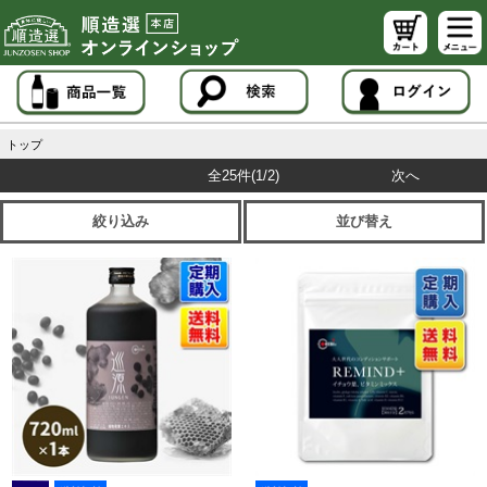
トップ
全25件
(1/2)
次へ
絞り込み
並び替え