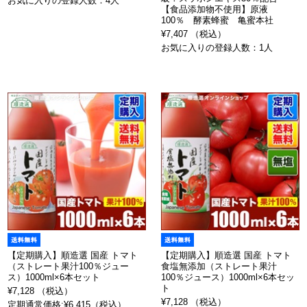
お気に入りの登録人数：4人
【食品添加物不使用】原液
100％ 酵素蜂蜜 亀蜜本社
¥7,407 （税込）
お気に入りの登録人数：1人
【定期購入】順造選 国産 トマト
【定期購入】順造選 国産 トマト
（ストレート果汁100％ジュー
食塩無添加（ストレート果汁
ス）1000ml×6本セット
100％ジュース）1000ml×6本セッ
ト
¥7,128 （税込）
¥7,128 （税込）
定期通常価格:¥6,415（税込）