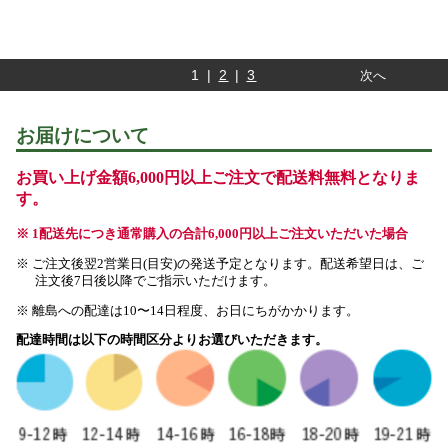
1 |
2
|
3
次へ