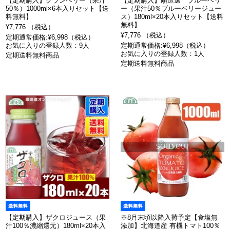
【定期購入】クランベリー（果汁
【定期購入】順造選 ブルーベリ
50％）1000ml×6本入りセット【送
ー（果汁50％ブルーベリージュー
料無料】
ス）180ml×20本入りセット【送料
無料】
¥7,776 （税込）
¥7,776 （税込）
定期通常価格:¥6,998（税込）
お気に入りの登録人数：9人
定期通常価格:¥6,998（税込）
お気に入りの登録人数：1人
定期送料無料商品
定期送料無料商品
SOLD OUT
【定期購入】ザクロジュース（果
※8月末頃以降入荷予定【食塩無
汁100％濃縮還元）180ml×20本入
添加】北海道産 有機トマト100％