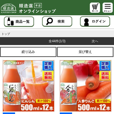
トップ
全44件
(1/3)
次へ
絞り込み
並び替え