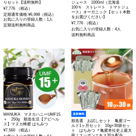
りセット【送料無料】
ジュース 1000ml（北海道
100％ ストレート トマトジュ
¥7,776 （税込）
ース）オーガニック【セット本数
定期通常価格:¥6,998（税込）
をお選びください】
お気に入りの登録人数：1人
¥7,776 （税込）
定期送料無料商品
お気に入りの登録人数：4人
送料無料商品
MANUKA マヌカハニーUMF15
＋ 250g 順造生活【アピヘル
順造選 お試しセット 亀蜜ゴー
ス】マヌカ蜂蜜 はちみつ
ルド1ヶ月セット 10g×30袋セッ
¥7,560 （税込）
ト はちみつ ＊亀蜜本社史上最大
級！スッポンエキス30％配合