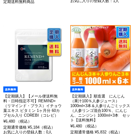
お気に入りの登録人数：1人
定期送料無料商品
【定期購入】【メール便送料無
【定期購入】順造選 にんじん
料・日時指定不可】REMIND+
（果汁100％人参ジュース）
（リマインド・プラス）イチョウ
1000ml×3本＆人参りんごミックス
葉エキス ビタミン 1ヶ月分 60カ
（人参リンゴ混合100％、にんじ
プセル入り COREBI（コレビ）
ん、ニンジン）1000ml×3本 セッ
ト【送料無料】
¥6,480 （税込）
¥6,480 （税込）
定期通常価格:¥5,184（税込）
お気に入りの登録人数：0人
定期通常価格:¥5,832（税込）