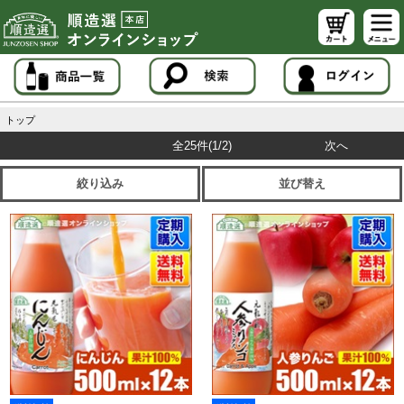
トップ
全25件
(1/2)
次へ
絞り込み
並び替え