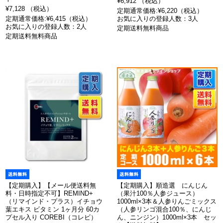
¥6,912 （税込）
¥7,128 （税込）
定期通常価格:¥6,220（税込）
定期通常価格:¥6,415（税込）
お気に入りの登録人数：3人
お気に入りの登録人数：2人
定期送料無料商品
定期送料無料商品
【定期購入】【メール便送料無
【定期購入】順造選 にんじん
料・日時指定不可】REMIND+
（果汁100％人参ジュース）
（リマインド・プラス）イチョウ
1000ml×3本＆人参りんごミックス
葉エキス ビタミン 1ヶ月分 60カ
（人参リンゴ混合100％、にんじ
プセル入り COREBI（コレビ）
ん、ニンジン）1000ml×3本 セッ