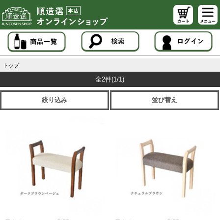
トップ
全2件
(1/1)
絞り込み
並び替え