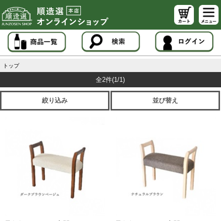
トップ
全2件
(1/1)
絞り込み
並び替え