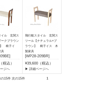
タイル 玄関ス
飛行船スタイル 玄関ス
ダークブラウン
ツール【ナチュラル×ブ
ュ】 椅子イ
ラウン】 椅子イス 木
家具
製家具
209BE]
[WP28-209BR]
00（税込）
¥39,600（税込）
ページへ
▶ 詳細ページへ
件） 前の15件 次の15件
1