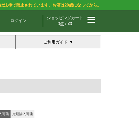
酒は法律で禁止されています。お酒は20歳になってから。
ショッピングカート
ログイン
0点 / ¥0
ご利用ガイド
入可能
定期購入可能