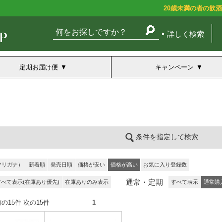
20歳未満の者の飲
詳しく検索
定期お届け便
キャンペーン
条件を指定して検索
フリガナ）
新着順
発売日順
価格が安い
価格が高い
お気に入り登録数
通常・定期
すべて表示(在庫あり優先)
在庫ありのみ表示
すべて表示
通常購
件） 前の15件 次の15件
1