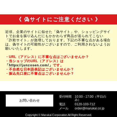
《 偽サイトにご注意ください 》
近頃、企業のサイトに似せた「偽サイト」や、ショッピングサイ
トでお金を振り込んだにもかかわらず商品が送られてこない
「詐欺サイト」が急増しております。下記の不審な点がある場合
は、偽サイトの可能性がございますので、ご利用されないようお
願いいたします。
・URL（アドレス）に不審な点はございませんか？
・当ショップのURL（アドレス）は
「https://junzosen.com/」
です。
・不自然な日本語表記はございませんか？
・振込先口座に不審点はございませんか？
受付時間
10:00 - 17:00（平日の
み）
お問い合わせ
電話
0120-103-712
メール
order@marukai.co.jp
Copyright © Marukai Corporation All Right Reserved.