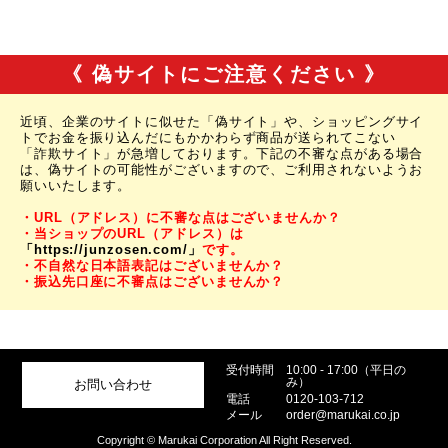
《 偽サイトにご注意ください 》
近頃、企業のサイトに似せた「偽サイト」や、ショッピングサイ
トでお金を振り込んだにもかかわらず商品が送られてこない
「詐欺サイト」が急増しております。下記の不審な点がある場合
は、偽サイトの可能性がございますので、ご利用されないようお
願いいたします。
・URL（アドレス）に不審な点はございませんか？
・当ショップのURL（アドレス）は
「https://junzosen.com/」
です。
・不自然な日本語表記はございませんか？
・振込先口座に不審点はございませんか？
受付時間
10:00 - 17:00（平日の
み）
お問い合わせ
電話
0120-103-712
メール
order@marukai.co.jp
Copyright © Marukai Corporation All Right Reserved.