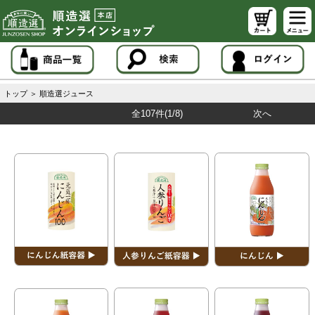
トップ
＞
順造選ジュース
全107件
(1/8)
次へ