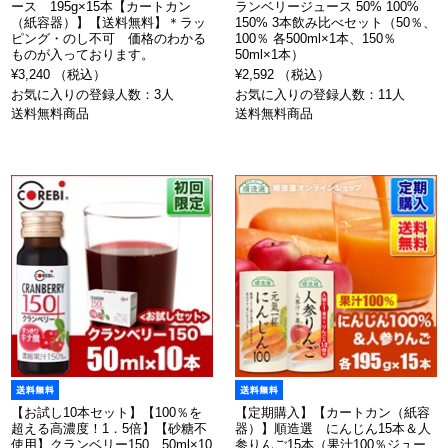
ース 195g×15本【カートカン
ランベリージュース 50% 100%
（紙容器）】【送料無料】＊ラッ
150% 3本飲み比べセット（50％、
ピング・のし不可 価格のわかる
100％ 各500ml×1本、150％
ものが入っております。
50ml×1本）
¥3,240 （税込）
¥2,592 （税込）
お気に入りの登録人数：3人
お気に入りの登録人数：11人
送料無料商品
送料無料商品
【お試し10本セット】【100％を
【定期購入】【カートカン（紙容
超える高濃度！1．5倍】【砂糖不
器）】順造選 にんじん15本＆人
使用】クランベリー150 50ml×10
参りんご15本（果汁100％ジュー