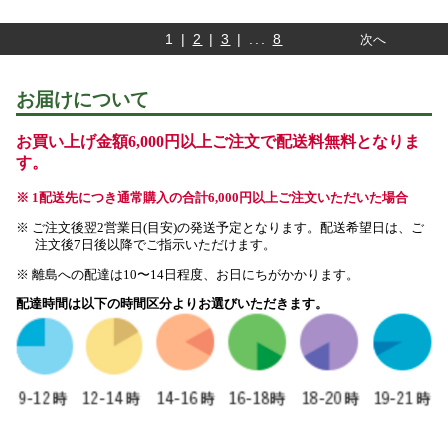
1 |
2
|
3
| ...
8
次へ