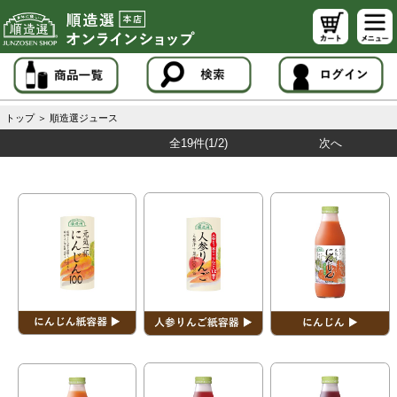
トップ
＞
順造選ジュース
全19件
(1/2)
次へ