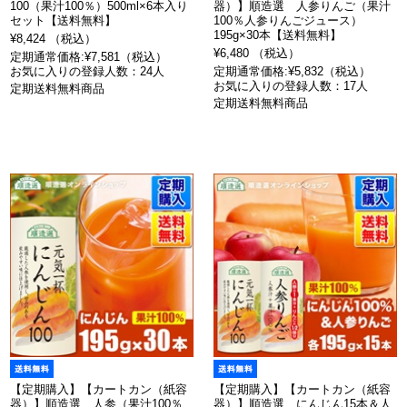
100（果汁100％）500ml×6本入り
器）】順造選 人参りんご（果汁
セット【送料無料】
100％人参りんごジュース）
195g×30本【送料無料】
¥8,424 （税込）
¥6,480 （税込）
定期通常価格:¥7,581（税込）
お気に入りの登録人数：24人
定期通常価格:¥5,832（税込）
お気に入りの登録人数：17人
定期送料無料商品
定期送料無料商品
【定期購入】【カートカン（紙容
【定期購入】【カートカン（紙容
器）】順造選 人参（果汁100％
器）】順造選 にんじん15本＆人