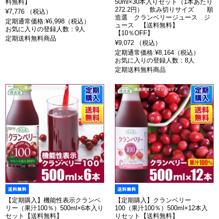
料無料】
50ml×30本入りセット（1本あたり
272.2円） 飲み切りサイズ 順
¥7,776 （税込）
造選 クランベリージュース ジ
定期通常価格:¥6,998（税込）
ュース 【送料無料】
お気に入りの登録人数：9人
【10％OFF】
定期送料無料商品
¥9,072 （税込）
定期通常価格:¥8,164（税込）
お気に入りの登録人数：8人
定期送料無料商品
【定期購入】機能性表示クランベ
【定期購入】クランベリー
リー（果汁100％）500ml×6本入り
100（果汁100％）500ml×12本入
セット【送料無料】
りセット【送料無料】