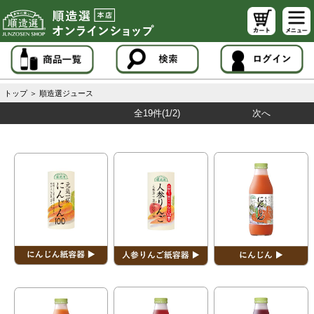
トップ
＞
順造選ジュース
全19件
(1/2)
次へ