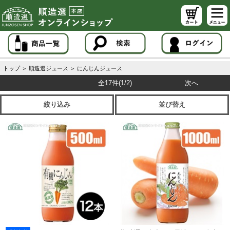
トップ
＞
順造選ジュース
＞
にんじんジュース
全17件
(1/2)
次へ
絞り込み
並び替え