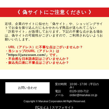
《 偽サイトにご注意ください 》
近頃、企業のサイトに似せた「偽サイト」や、ショッピングサイ
トでお金を振り込んだにもかかわらず商品が送られてこない
「詐欺サイト」が急増しております。下記の不審な点がある場合
は、偽サイトの可能性がございますので、ご利用されないようお
願いいたします。
・URL（アドレス）に不審な点はございませんか？
・当ショップのURL（アドレス）は
「https://junzosen.com/」
です。
・不自然な日本語表記はございませんか？
・振込先口座に不審点はございませんか？
受付時間
10:00 - 17:00（平日の
み）
お問い合わせ
電話
0120-103-712
メール
order@marukai.co.jp
Copyright © Marukai Corporation All Right Reserved.
PCサイト
| スマフォサイト